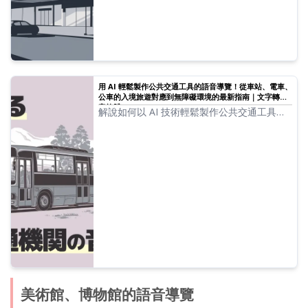
用 AI 輕鬆製作公共交通工具的語音導覽！從車站、電車、
公車的入境旅遊對應到無障礙環境的最新指南｜文字轉語
音軟體 Ondoku
解說如何以 AI 技術輕鬆製作公共交通工具的
語音導覽。具備專業級音質，可實現無障礙對
應與入境遊客對應。透過可免費開始的最新
AI 朗讀服務，大幅削減營運成本。
美術館、博物館的語音導覽