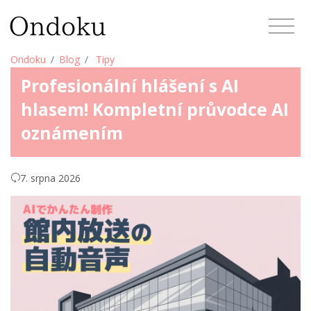
Ondoku
Blog
Tipy
Profesionální hlášení s AI
hlasem! Kompletní průvodce AI
oznámením
7. srpna 2026