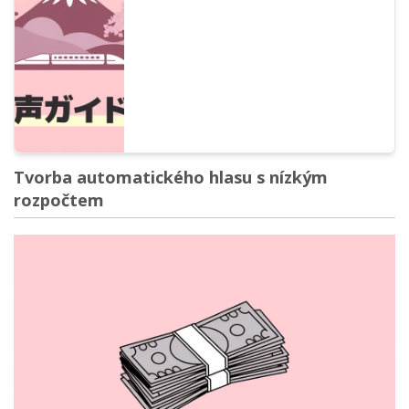
a čínštiny zdarma až po tipy na
předcházení problémům.
Tvorba automatického hlasu s nízkým
rozpočtem