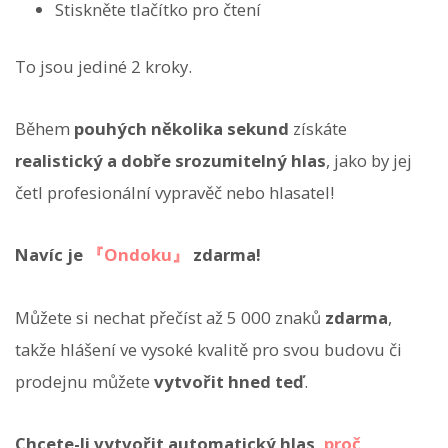
Stiskněte tlačítko pro čtení
To jsou jediné 2 kroky.
Během
pouhých několika sekund
získáte
realistický a dobře srozumitelný hlas
, jako by jej
četl profesionální vypravěč nebo hlasatel!
Navíc je
『Ondoku』
zdarma!
Můžete si nechat přečíst až 5 000 znaků
zdarma
,
takže hlášení ve vysoké kvalitě pro svou budovu či
prodejnu můžete
vytvořit hned teď
.
Chcete-li vytvořit automatický hlas,
proč