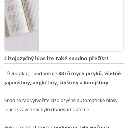
jednotlivcem nebo právnickou osobou, je
považováno za komerční využití.
Upozorňujeme však, že Ondoku má
stanovena zakázaná jednání. Tentokrát si
vysvětlíme, co v Ondoku lze a nelze dělat...
Cizojazyčný hlas lze také snadno přečíst!
『Ondoku』 podporuje
48 různých jazyků, včetně
japonštiny, angličtiny, čínštiny a korejštiny.
Snadno tak vytvoříte cizojazyčné automatické hlasy,
jejichž zavedení bylo doposud obtížné.
Pokud máte starosti s
podporou zahraničních