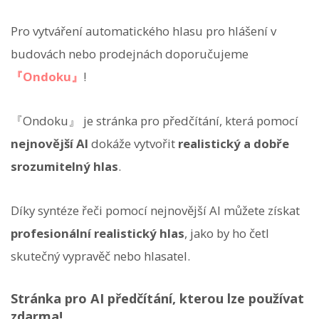
Pro vytváření automatického hlasu pro hlášení v
budovách nebo prodejnách doporučujeme
『Ondoku』
!
『Ondoku』 je stránka pro předčítání, která pomocí
nejnovější AI
dokáže vytvořit
realistický a dobře
srozumitelný hlas
.
Díky syntéze řeči pomocí nejnovější AI můžete získat
profesionální realistický hlas
, jako by ho četl
skutečný vypravěč nebo hlasatel.
Stránka pro AI předčítání, kterou lze používat
zdarma!