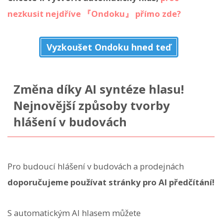
nezkusit nejdříve 『Ondoku』 přímo zde?
Vyzkoušet Ondoku hned teď
Změna díky AI syntéze hlasu!
Nejnovější způsoby tvorby
hlášení v budovách
Pro budoucí hlášení v budovách a prodejnách
doporučujeme používat stránky pro AI předčítání!
S automatickým AI hlasem můžete