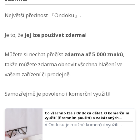
Největší přednost 『Ondoku』.
Je to, že
jej lze používat zdarma
!
Můžete si nechat přečíst
zdarma až 5 000 znaků
,
takže můžete zdarma obnovit všechna hlášení ve
vašem zařízení či prodejně.
Samozřejmě je povoleno i komerční využití!
Co všechno lze s Ondoku dělat. O komerčním
využití (firemním použití) a zakázaných
činnostech.
V Ondoku je možné komerční využití
(firemní použití). Použití za účelem přímého
či nepřímého finančního zisku, ať už