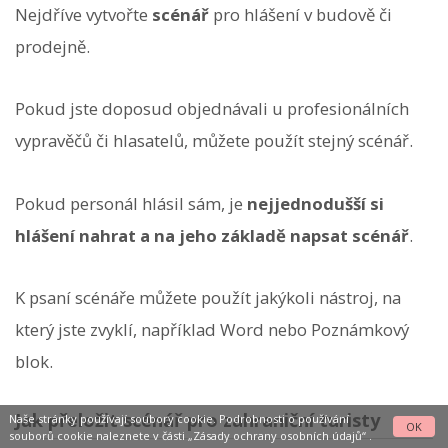
Nejdříve vytvořte
scénář
pro hlášení v budově či
prodejně.
Pokud jste doposud objednávali u profesionálních
vypravěčů či hlasatelů, můžete použít stejný scénář.
Pokud personál hlásil sám, je
nejjednodušší si
hlášení nahrat a na jeho základě napsat scénář
.
K psaní scénáře můžete použít jakýkoli nástroj, na
který jste zvyklí, například Word nebo Poznámkový
blok.
Jak přeložit scénář pro zahraniční turisty
Naše stránky používají soubory cookie. Podrobnosti o používání
OK
souborů cookie naleznete v části
„Zásady ochrany osobních údajů“
.