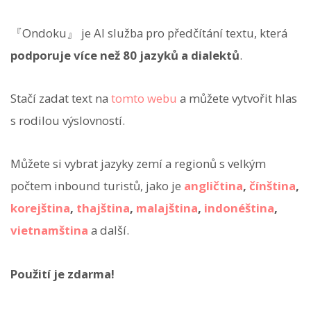
『Ondoku』 je AI služba pro předčítání textu, která
podporuje více než 80 jazyků a dialektů
.
Stačí zadat text na
tomto webu
a můžete vytvořit hlas
s rodilou výslovností.
Můžete si vybrat jazyky zemí a regionů s velkým
počtem inbound turistů, jako je
angličtina
,
čínština
,
korejština
,
thajština
,
malajština
,
indonéština
,
vietnamština
a další.
Použití je zdarma!