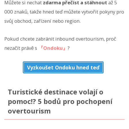
Můžete si nechat
zdarma přečíst a stáhnout
až 5
000 znaků, takže hned teď můžete vytvořit pokyny pro
svůj obchod, zařízení nebo region.
Pokud chcete zabránit inbound overtourism, proč
nezačít právě s
『Ondoku』
?
Vyzkoušet Ondoku hned teď
Turistické destinace volají o
pomoc!? 5 bodů pro pochopení
overtourism