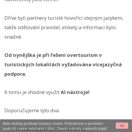
Dříve byli partnery turisté hovořící stejným jazykem,
takže sdělování pravidel, etikety a informací bylo
snadné.
Od nynějška je při řešení overtourism v
turistických lokalitách vyžadována vícejazyčná
podpora.
K tomu je vhodné využít
AI nástroje!
Doporučujeme tyto dva:
Naše stránky používají soubory cookie. Podrobnosti o používání
OK
AI nástroj pro předčítání textu
souborů cookie naleznete v části
„Zásady ochrany osobních údajů“
.