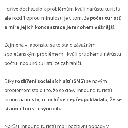
I dříve docházelo k problémům kvůli nárůstu turistů,
ale rozdíl oproti minulosti je v tom, že
počet turistů
a míra jejich koncentrace je mnohem vážnější
.
Zejména v Japonsku se to stalo závažným
společenským problémem i kvůli prudkému nárůstu
počtu inbound turistů ze zahraničí.
Díky
rozšíření sociálních sítí (SNS)
se novým
problémem stalo i to, že se davy inbound turistů
hrnou na
místa, u nichž se nepředpokládalo, že se
stanou turistickými cíli.
Nárůst inbound turistů má i pozitivní dopady v