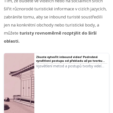
Tím, že budete ve videích nebo na sociálních sítích
šířit různorodé turistické informace v cizích jazycích,
zabráníte tomu, aby se inbound turisté soustředili
jen na konkrétní obchody nebo turistické body, a
můžete
turisty rovnoměrně rozptýlit do širší
oblasti.
Zkuste vytvořit inbound video! Podrobné
vysvětlení postupu od překladu až po tvorbu
hlasu
Vysvětlení metod a postupů tvorby videí
pro oslovení inbound turistů! Podrobně
představujeme nejnovější doporučené
metody překladu a tvorby hlasu pro videa s
využitím AI.