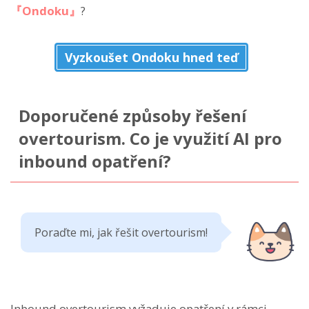
『Ondoku』
?
Vyzkoušet Ondoku hned teď
Doporučené způsoby řešení
overtourism. Co je využití AI pro
inbound opatření?
Poraďte mi, jak řešit overtourism!
Inbound overtourism vyžaduje opatření v rámci