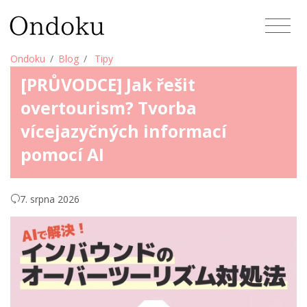
Ondoku
Blog
Tipy
[PRŮVODCE] Jak řešit
overtourism? Tvorba
vícejazyčných informací
pomocí AI
7. srpna 2026