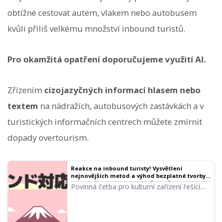
obtížné cestovat autem, vlakem nebo autobusem
kvůli příliš velkému množství inbound turistů.
Pro okamžitá opatření doporučujeme využití AI.
Zřízením
cizojazyčných informací hlasem nebo
textem
na nádražích, autobusových zastávkách a v
turistických informačních centrech můžete zmírnit
dopady overtourism.
Reakce na inbound turisty! Vysvětlení
nejnovějších metod a výhod bezplatné tvorby
vícejazyčných hlasových průvodců
Povinná četba pro kulturní zařízení řešící
inbound turistiku! Kompletní manuál pro
tvorbu vícejazyčných hlasových průvodců
pomocí nejnovější AI. Od metod s