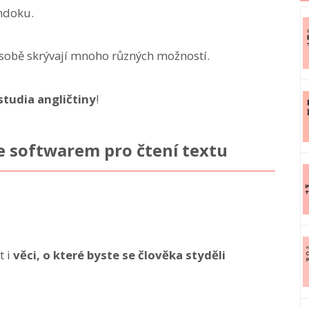
ndoku.
v sobě skrývají mnoho různých možností.
tudia angličtiny
!
e softwarem pro čtení textu
t i
věci, o které byste se člověka styděli