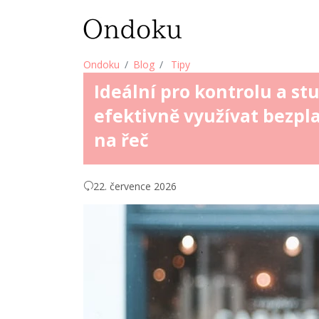
Ondoku
Blog
Tipy
Ideální pro kontrolu a st
efektivně využívat bezpl
na řeč
22. července 2026