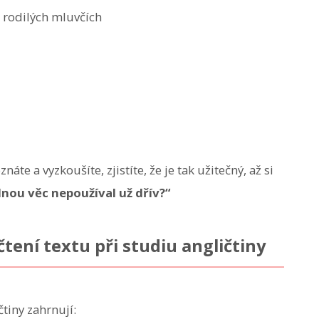
í rodilých mluvčích
áte a vyzkoušíte, zjistíte, že je tak užitečný, až si
nou věc nepoužíval už dřív?“
tení textu při studiu angličtiny
tiny zahrnují: