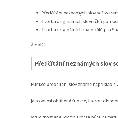
Předčítání neznámých slov softwarem
Tvorba originálních slovníčků pomocí
Tvorba originálních materiálů pro S
A další.
Předčítání neznámých slov s
Funkce předčítání slov známá například z 
Je to velmi oblíbená funkce, kterou dispo
Výslovnost anglických slov se hůře pamatuj