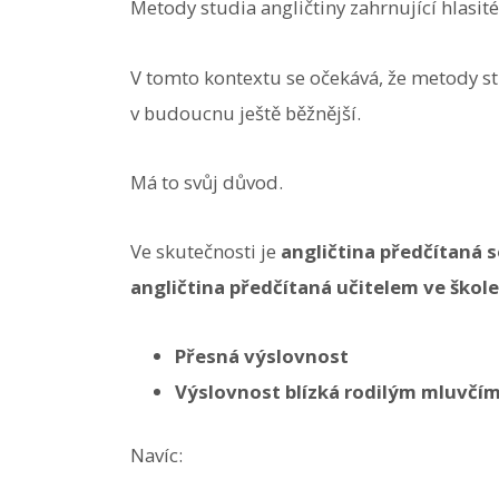
Metody studia angličtiny zahrnující hlasité
V tomto kontextu se očekává, že metody stu
v budoucnu ještě běžnější.
Má to svůj důvod.
Ve skutečnosti je
angličtina předčítaná 
angličtina předčítaná učitelem ve škole
Přesná výslovnost
Výslovnost blízká rodilým mluvčí
Navíc: