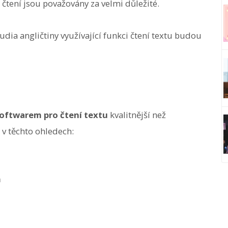
 čtení jsou považovány za velmi důležité.
dia angličtiny využívající funkci čtení textu budou
softwarem pro čtení textu
kvalitnější než
v těchto ohledech:
m