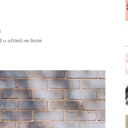
í
ž u učitelů ve škole