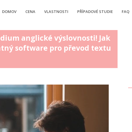
DOMOV
CENA
VLASTNOSTI
PŘÍPADOVÉ STUDIE
FAQ
udium anglické výslovnosti! Jak
atný software pro převod textu