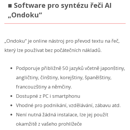
■ Software pro syntézu řeči AI
„Ondoku“
„Ondoku“ je online nástroj pro převod textu na řeč,
který lze používat bez počátečních nákladů.
Podporuje přibližně 50 jazyků včetně japonštiny,
angličtiny, čínštiny, korejštiny, španělštiny,
francouzštiny a němčiny.
Dostupné z PC i smartphonu
Vhodné pro podnikání, vzdělávání, zábavu atd.
Není nutná žádná instalace, lze jej použít
okamžitě z vašeho prohlížeče