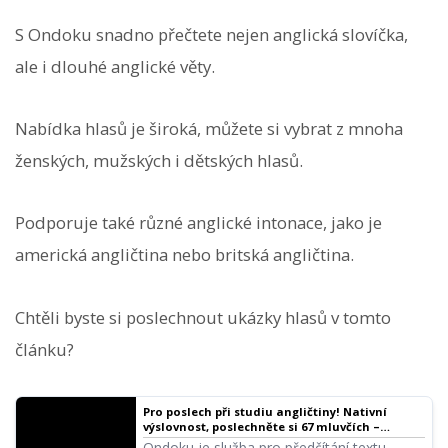
S Ondoku snadno přečtete nejen anglická slovíčka,
ale i dlouhé anglické věty.
Nabídka hlasů je široká, můžete si vybrat z mnoha
ženských, mužských i dětských hlasů.
Podporuje také různé anglické intonace, jako je
americká angličtina nebo britská angličtina.
Chtěli byste si poslechnout ukázky hlasů v tomto
článku?
Pro poslech při studiu angličtiny! Nativní
výslovnost, poslechněte si 67 mluvčích –
ženské, mužské, dívčí i chlapecké hlasy! |
Ondoku je služba pro předčítání textu,