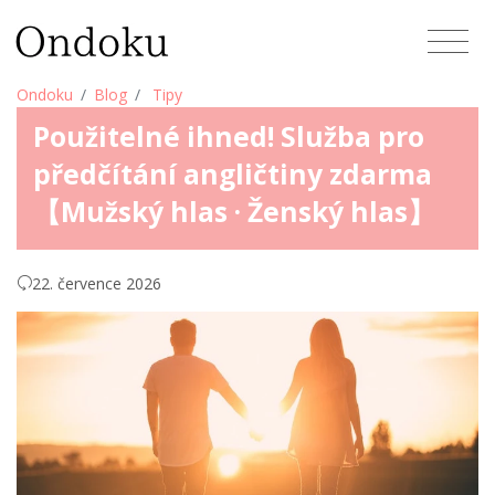
Ondoku
Blog
Tipy
Použitelné ihned! Služba pro
předčítání angličtiny zdarma
【Mužský hlas · Ženský hlas】
22. července 2026