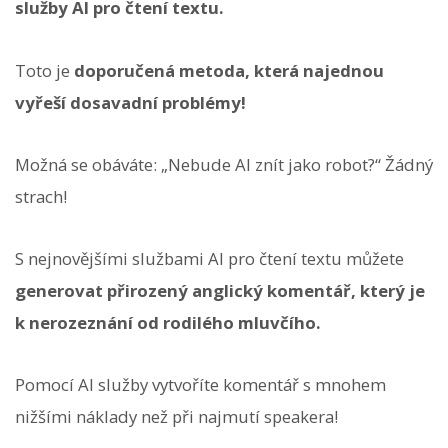
služby AI pro čtení textu.
Toto je
doporučená metoda, která najednou
vyřeší dosavadní problémy!
Možná se obáváte: „Nebude AI znít jako robot?“ Žádný
strach!
S nejnovějšími službami AI pro čtení textu můžete
generovat přirozený anglický komentář, který je
k nerozeznání od rodilého mluvčího.
Pomocí AI služby vytvoříte komentář s mnohem
nižšími náklady než při najmutí speakera!