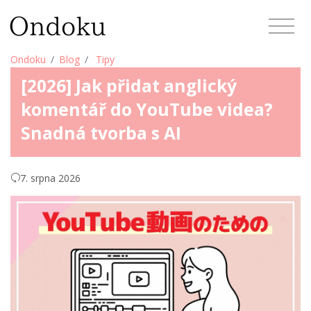
Ondoku
Blog
Tipy
[2026] Jak přidat anglický
komentář do YouTube videa?
Snadná tvorba s AI
7. srpna 2026