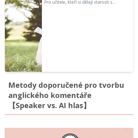
Pro učitele, kteří si dělají starosti s
poslechovými testy, existuje velmi
jednoduchý způsob tvorby zvuku pro testy,
který byste měli zkusit. Nepotřebujete
nahrávání, mikrofony ani nic složitého. Lze
to vyzkoušet snadno a zdarma!
Metody doporučené pro tvorbu
anglického komentáře
【Speaker vs. AI hlas】