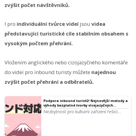
zvýšit počet návštěvníků.
I pro
individuální tvůrce videí
jsou
videa
představující turistické cíle stabilním obsahem s
vysokým počtem přehrání.
Vložením anglického nebo cizojazyčného komentáře
do videí pro inbound turisty můžete
najednou
zvýšit počet přehrání a odběratelů.
Podpora inbound turistů! Nejnovější metody a
výhody bezplatné tvorby vícejazyčných
hlasových průvodců
Nezbytnost pro kulturní zařízení řešící
podporu inbound turistů! Kompletní manuál
pro tvorbu vícejazyčných hlasových
průvodců pomocí nejnovější AI. Od metod
podpory korejštiny a čínštiny, které lze začít