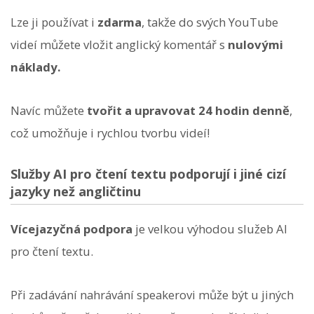
Lze ji používat i
zdarma
, takže do svých YouTube
videí můžete vložit anglický komentář s
nulovými
náklady.
Navíc můžete
tvořit a upravovat 24 hodin denně
,
což umožňuje i rychlou tvorbu videí!
Služby AI pro čtení textu podporují i jiné cizí
jazyky než angličtinu
Vícejazyčná podpora
je velkou výhodou služeb AI
pro čtení textu.
Při zadávání nahrávání speakerovi může být u jiných