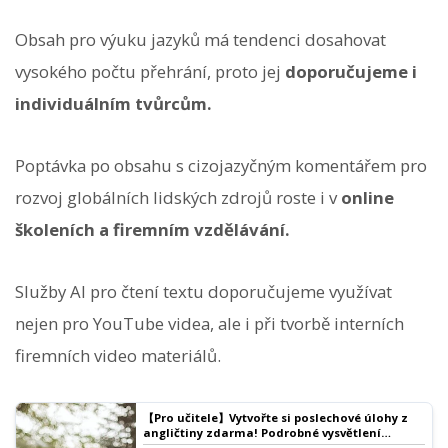
Obsah pro výuku jazyků má tendenci dosahovat
vysokého počtu přehrání, proto jej
doporučujeme i
individuálním tvůrcům.
Poptávka po obsahu s cizojazyčným komentářem pro
rozvoj globálních lidských zdrojů roste i v
online
školeních a firemním vzdělávání.
Služby AI pro čtení textu doporučujeme využívat
nejen pro YouTube videa, ale i při tvorbě interních
firemních video materiálů.
【Pro učitele】Vytvořte si poslechové úlohy z
angličtiny zdarma! Podrobné vysvětlení
metody bez nutnosti nahrávání.