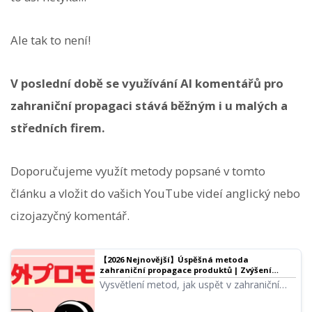
Ale tak to není!
V poslední době se využívání AI komentářů pro
zahraniční propagaci stává běžným i u malých a
středních firem.
Doporučujeme využít metody popsané v tomto
článku a vložit do vašich YouTube videí anglický nebo
cizojazyčný komentář.
【2026 Nejnovější】Úspěšná metoda
zahraniční propagace produktů | Zvýšení
prodejů pomocí YouTube videí a AI hlasu
Vysvětlení metod, jak uspět v zahraniční
propagaci produktů. Podrobně
představujeme postupy tvorby