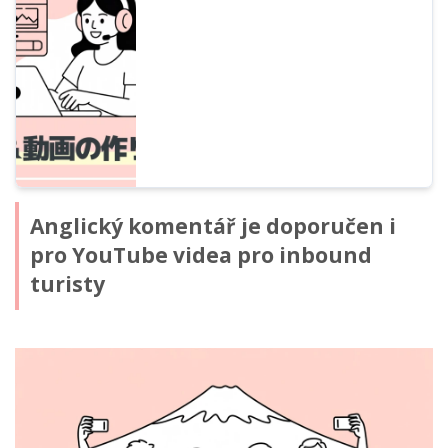
vícejazyčných videí s využitím YouTube a AI
čtení textu a efektivní strategie
zahraničního marketingu.
Anglický komentář je doporučen i
pro YouTube videa pro inbound
turisty