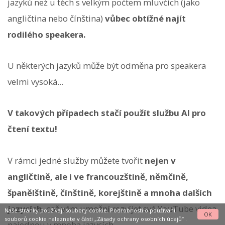
jazyků než u těch s velkým počtem mluvčích (jako
angličtina nebo čínština)
vůbec obtížné najít
rodilého speakera.
U některých jazyků může být odměna pro speakera
velmi vysoká...
V takových případech stačí použít službu AI pro
čtení textu!
V rámci jedné služby můžete tvořit
nejen v
angličtině, ale i ve francouzštině, němčině,
španělštině, čínštině, korejštině a mnoha dalších
jazycích
, což vám umožní rozvíjet svá YouTube videa
Naše stránky používají soubory cookie. Podrobnosti o používání
OK
souborů cookie naleznete v části
„Zásady ochrany osobních údajů“
.
najednou v mnoha jazycích.