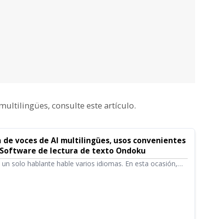
multilingües, consulte este artículo.
 de voces de AI multilingües, usos convenientes
 Software de lectura de texto Ondoku
 un solo hablante hable varios idiomas. En esta ocasión,
 convenientes de usar las voces de AI multilingües y
s.