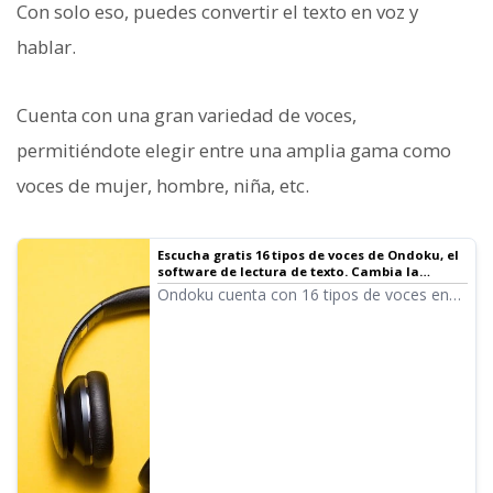
Con solo eso, puedes convertir el texto en voz y
hablar.
Cuenta con una gran variedad de voces,
permitiéndote elegir entre una amplia gama como
voces de mujer, hombre, niña, etc.
Escucha gratis 16 tipos de voces de Ondoku, el
software de lectura de texto. Cambia la
impresión ajustando el tono | Software de
Ondoku cuenta con 16 tipos de voces en
lectura de texto Ondoku
japonés. Por supuesto, incluye tanto voces
masculinas como femeninas. Hemos
preparado una muestra para que puedas
escuchar las 8 voces en japonés más
utilizadas y cómo cambian al ajustar el
tono de cada una.