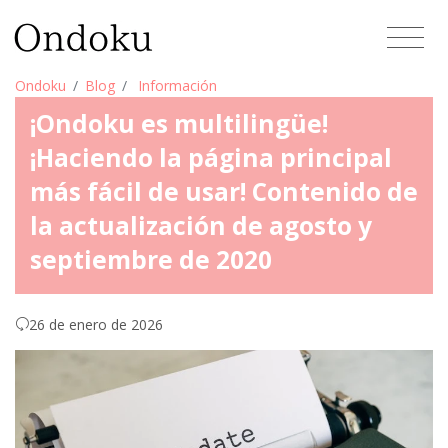
Ondoku
Blog
Información
¡Ondoku es multilingüe!
¡Haciendo la página principal
más fácil de usar! Contenido de
la actualización de agosto y
septiembre de 2020
26 de enero de 2026