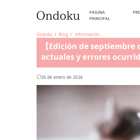
PÁGINA
PRE
PRINCIPAL
Ondoku
Blog
Información
【Edición de septiembre 
actuales y errores ocurr
26 de enero de 2026