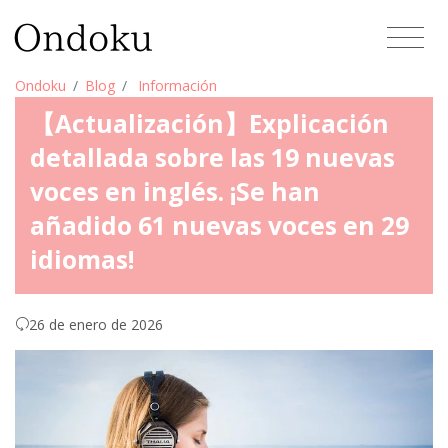
Ondoku
Blog
Información
【Actualización】Explicación
detallada sobre las 19 nuevas
voces en inglés. ¡Se han
añadido 61 nuevas voces en 29
idiomas!
26 de enero de 2026