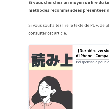
Si vous cherchez un moyen de lire du te
méthodes recommandées présentées dan
Si vous souhaitez lire le texte de PDF, de
consulter cet article.
【Dernière versio
d'iPhone ! Compa
automatique de
Indispensable pour l
applications qui lise
sonore, la facilité d'
services de 2026.