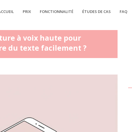
ACCUEIL
PRIX
FONCTIONNALITÉ
ÉTUDES DE CAS
FAQ
cture à voix haute pour
re du texte facilement ?