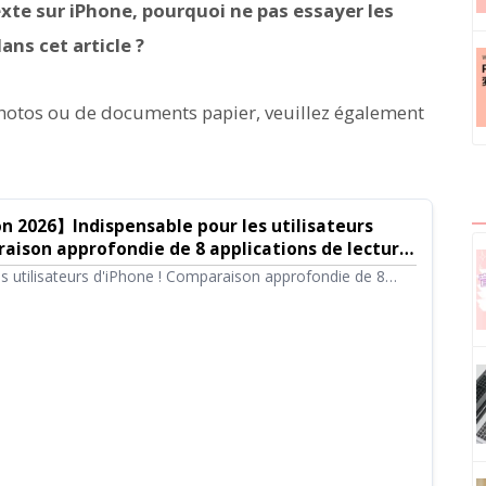
xte sur iPhone, pourquoi ne pas essayer les
s cet article ?
 photos ou de documents papier, veuillez également
n 2026】Indispensable pour les utilisateurs
raison approfondie de 8 applications de lecture
 texte recommandées
es utilisateurs d'iPhone ! Comparaison approfondie de 8
nt le texte avec une voix naturelle. Nous analysons la qualité
utilisation et les tarifs pour vous présenter les meilleurs