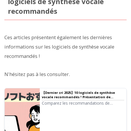
logiciels de synthèse vocale
recommandés
Ces articles présentent également les dernières
informations sur les logiciels de synthèse vocale
recommandés !
N'hésitez pas à les consulter.
【Dernier cri 2025】10 logiciels de synthèse
vocale recommandés ! Présentation de
logiciels gratuits utilisables à des fins
Comparez les recommandations de
commerciales | Logiciel de synthèse vocale
logiciels de synthèse vocale ! Une sélection
Ondoku
rigoureuse allant des outils sur navigateur
sans installation aux logiciels de bureau
haute performance, incluant des outils
gratuits utilisables commercialement.