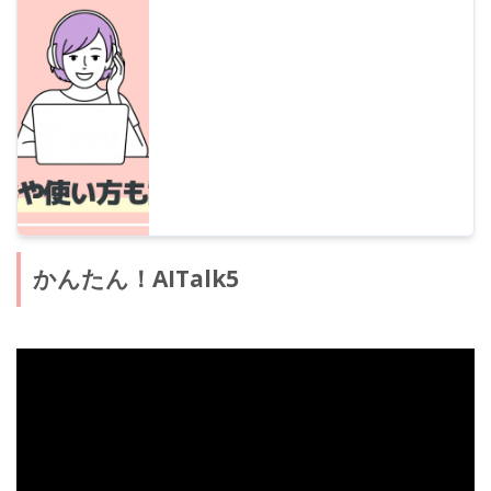
et de l'utilisation de VOICEROID en 2025.
Explications sur les personnages populaires
tels que Yuzuki Yukari, Kotonoha Akane et
Aoi, la culture VoiRo, ainsi que sur
Voiceroid, Cevio et les logiciels de synthèse
vocale.
かんたん！AITalk5