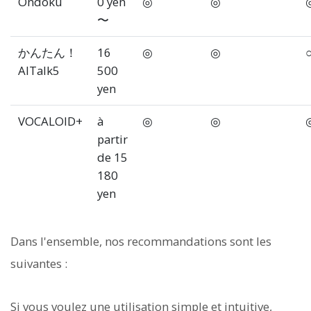
Ondoku
0 yen
◎
◎
〜
かんたん！
16
◎
◎
AITalk5
500
yen
VOCALOID+
à
◎
◎
partir
de 15
180
yen
Dans l'ensemble, nos recommandations sont les
suivantes :
Si vous voulez une utilisation simple et intuitive,