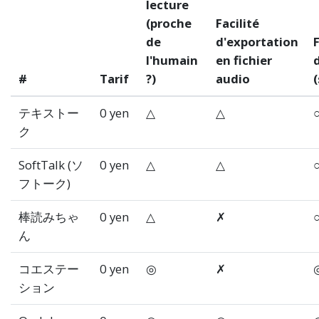
lecture
(proche
Facilité
de
d'exportation
F
l'humain
en fichier
d
#
Tarif
?)
audio
(
テキストー
0 yen
△
△
ク
SoftTalk (ソ
0 yen
△
△
フトーク)
棒読みちゃ
0 yen
△
✗
ん
コエステー
0 yen
◎
✗
ション