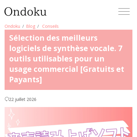
Ondoku
Blog
Conseils
Sélection des meilleurs
logiciels de synthèse vocale. 7
outils utilisables pour un
usage commercial [Gratuits et
Payants]
22 juillet 2026