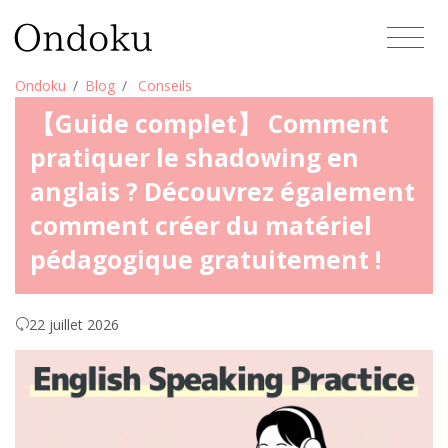
Ondoku
Blog
Conseils
【Guide complet】 Comment
pratiquer le shadowing en
anglais ? Découvrez également
comment créer du matériel
pédagogique gratuitement !
22 juillet 2026