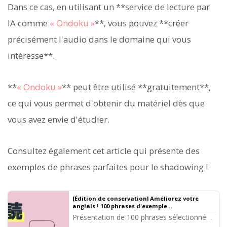
Dans ce cas, en utilisant un **service de lecture par
IA comme
« Ondoku »
**, vous pouvez **créer
précisément l'audio dans le domaine qui vous
intéresse**.
**
« Ondoku »
** peut être utilisé **gratuitement**,
ce qui vous permet d'obtenir du matériel dès que
vous avez envie d'étudier.
Consultez également cet article qui présente des
exemples de phrases parfaites pour le shadowing !
[Édition de conservation] Améliorez votre
anglais ! 100 phrases d'exemple
recommandées pour la lecture à voix haute -
Présentation de 100 phrases sélectionnées
Collection de phrases sélectionnées du
pour une lecture à voix haute efficace dans