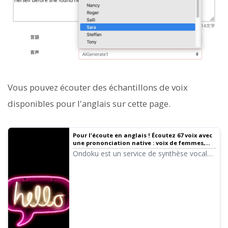
Vous pouvez écouter des échantillons de voix
disponibles pour l'anglais sur cette page.
Pour l'écoute en anglais ! Écoutez 67 voix avec
une prononciation native : voix de femmes,
d'hommes, de filles et de garçons ! | Logiciel
Ondoku est un service de synthèse vocale
de synthèse vocale Ondoku
qui permet de faire prononcer des mots du
monde entier. Vous pouvez écouter 67
types de voix anglaises sur Ondoku.