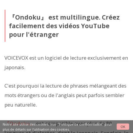
『Ondoku』 est multilingue. Créez
facilement des vidéos YouTube
pour l'étranger
VOICEVOX est un logiciel de lecture exclusivement en
japonais.
C'est pourquoi la lecture de phrases mélangeant des
mots étrangers ou de l'anglais peut parfois sembler
peu naturelle.
『Ondoku』
est compatible avec plus de 80
Notre site utilise des cookies. Voir
"Politique de confidentialité"
pour
OK
plus de détails sur l'utilisation des cookies.
langues et dialectes, dont le japonais, l'anglais, le