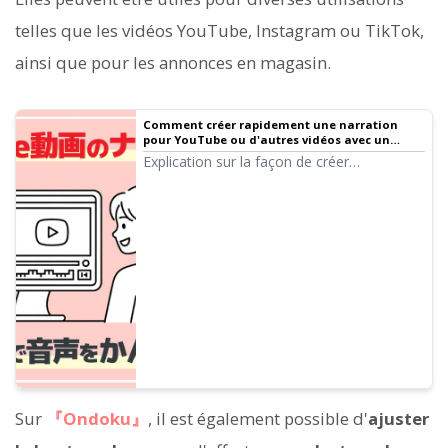
telles que les vidéos YouTube, Instagram ou TikTok,
ainsi que pour les annonces en magasin.
Comment créer rapidement une narration
pour YouTube ou d'autres vidéos avec un
logiciel de lecture de texte. Astuces et points
Explication sur la façon de créer
clés.
rapidement une narration vidéo YouTube
avec Ondoku. De la création du script à
l'utilisation d'Ondoku, en passant par
l'ajustement de l'intonation naturelle et les
astuces de montage avec un logiciel
d'édition vidéo. Un incontournable pour
ceux qui veulent optimiser la production
vidéo avec un logiciel de lecture de texte !
Sur
『Ondoku』
, il est également possible d'
ajuster