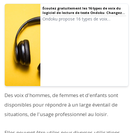
Écoutez gratuitement les 16 types de voix du
logiciel de lecture de texte Ondoku. Changez
l'impression en ajustant la hauteur.
Ondoku propose 16 types de voix
japonaises. Bien sûr, des voix d'hommes et
de femmes sont disponibles. Nous avons
rendu possible l'écoute des 8 types de voix
japonaises les plus utilisées, ainsi que des
voix dont la hauteur a été ajustée.
Des voix d'hommes, de femmes et d'enfants sont
disponibles pour répondre à un large éventail de
situations, de l'usage professionnel au loisir.
Elles peuvent être utiles pour diverses utilisations