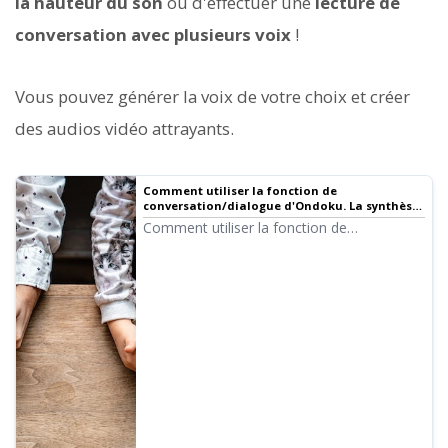
la hauteur du son
ou d'effectuer une
lecture de
conversation avec plusieurs voix
!
Vous pouvez générer la voix de votre choix et créer
des audios vidéo attrayants.
Comment utiliser la fonction de
conversation/dialogue d'Ondoku. La synthèse
vocale rend les supports d'écoute et la
Comment utiliser la fonction de
création de textes longs plus pratiques !
conversation d'Ondoku ! Explication
illustrée sur l'utilisation de la fonction de
conversation. Présentation d'exemples
concrets d'utilisation de cette fonction.