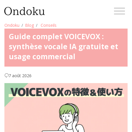
Ondoku
Blog
Conseils
Guide complet VOICEVOX :
synthèse vocale IA gratuite et
usage commercial
7 août 2026