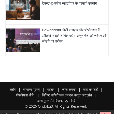
टेक्स्ट-टू-स्पीच सॉफ़्टवेयर के प्रभावी उपयोग।
PowerPoint जैसी स्लाइड और प्रेजेंटेशन में
ऑडियो फाइलें शामिल करें। अनुशंसित सॉफ़्टवेयर और
जोड़ने का तरीका
ब्लॉग
|
सामान्य प्रश्न
|
फ़ीचर
|
जाँच करना
|
सेवा की शर्तें
|
गोपनीयता नीति
|
निर्दिष्ट वाणिज्यिक लेनदेन कानून प्रदर्शन
|
अन्य मुफ्त AI बिजनेस टूल देखें
© 2026 Ondoku3. All Rights Reserved.