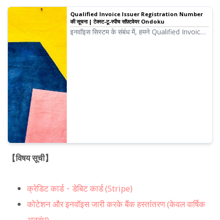
Qualified Invoice Issuer Registration Number
की सूचना | टेक्स्ट-टू-स्पीच सॉफ़्टवेयर Ondoku
इनवॉइस सिस्टम के संबंध में, हमने Qualified Invoice
Issuer के रूप में पंजीकरण आवेदन पूरा कर लिया है,
इसलिए हम आपको पंजीकरण संख्या सूचित कर रहे हैं।
【विषय सूची】
क्रेडिट कार्ड・डेबिट कार्ड (Stripe)
कोटेशन और इनवॉइस जारी करके बैंक हस्तांतरण (केवल वार्षिक
अनुबंध)