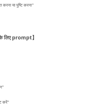
ित करना या पुष्टि करना"
मेल के लिए prompt】
रण"
 करें"