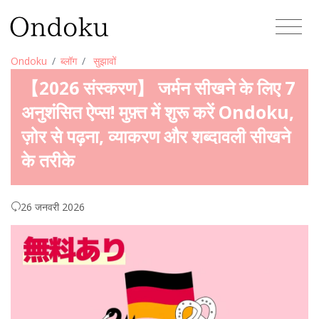
Ondoku
ब्लॉग
सुझावों
【2026 संस्करण】 जर्मन सीखने के लिए 7
अनुशंसित ऐप्स! मुफ़्त में शुरू करें Ondoku,
ज़ोर से पढ़ना, व्याकरण और शब्दावली सीखने
के तरीके
26 जनवरी 2026