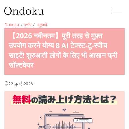
Ondoku
ब्लॉग
सुझावों
【2026 नवीनतम】पूरी तरह से मुफ़्त
उपयोग करने योग्य 8 AI टेक्स्ट-टू-स्पीच
साइटें! शुरुआती लोगों के लिए भी आसान फ्री
सॉफ़्टवेयर
22 जुलाई 2026