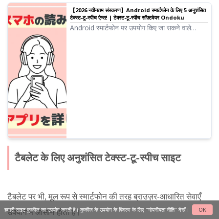
【2026 नवीनतम संस्करण】Android स्मार्टफोन के लिए 5 अनुशंसित
टेक्स्ट-टू-स्पीच ऐप्स! | टेक्स्ट-टू-स्पीच सॉफ़्टवेयर Ondoku
Android स्मार्टफोन पर उपयोग किए जा सकने वाले
अनुशंसित टेक्स्ट-टू-स्पीच ऐप्स का परिचय। Android
स्मार्टफोन में मानक रूप से शामिल रीडिंग फंक्शन के बारे में
भी बताया गया है।
टैबलेट के लिए अनुशंसित टेक्स्ट-टू-स्पीच साइट
टैबलेट पर भी, मूल रूप से स्मार्टफोन की तरह ब्राउज़र-आधारित सेवाएँ
हमारी साइट कुकीज़ का उपयोग करती है। कुकीज़ के उपयोग के विवरण के लिए
"गोपनीयता नीति"
देखें।
OK
उपयोग में आसान होती हैं।