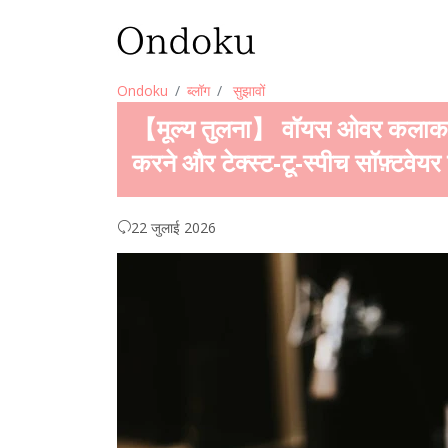
Ondoku
ब्लॉग
सुझावों
【मूल्य तुलना】 वॉयस ओवर कलाकारों 
करने और टेक्स्ट-टू-स्पीच सॉफ़्टव
22 जुलाई 2026