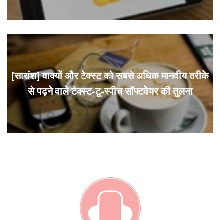
[सारांश] वाक्यों और टेक्स्ट को सबसे अधिक मानवीय तरीके
से पढ़ने वाले टेक्स्ट-टू-स्पीच सॉफ्टवेयर की तुलना