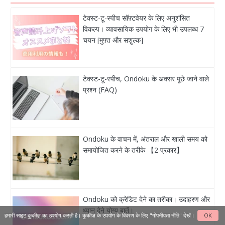
टेक्स्ट-टू-स्पीच सॉफ़्टवेयर के लिए अनुशंसित
विकल्प। व्यावसायिक उपयोग के लिए भी उपलब्ध 7
चयन [मुफ़्त और सशुल्क]
टेक्स्ट-टू-स्पीच, Ondoku के अक्सर पूछे जाने वाले
प्रश्न (FAQ)
Ondoku के वाचन में, अंतराल और खाली समय को
समायोजित करने के तरीके 【2 प्रकार】
Ondoku को क्रेडिट देने का तरीका। उदाहरण और
ध्यान देने योग्य बातें।
हमारी साइट कुकीज़ का उपयोग करती है। कुकीज़ के उपयोग के विवरण के लिए
"गोपनीयता नीति"
देखें।
OK