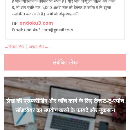
हैं और व्यावसायिक उपयोग भी संभव है। यदि आप निःशुल्क साइन अप करते
हैं, तो आप प्रति माह 5,000 अक्षरों तक को टेक्स्ट से स्पीच में निःशुल्क
रूपांतरित कर सकते हैं। अभी ओन्डोकू आज़माएँ।
ondoku3.com
HP:
Email: ondoku3.com@gmail.com
←पिछला लेख
|
अगला लेख→
संबंधित लेख
लेख की प्रूफरीडिंग और जाँच कार्य के लिए टेक्स्ट-टू-स्पीच
सॉफ़्टवेयर का उपयोग करने के फायदे और नुकसान