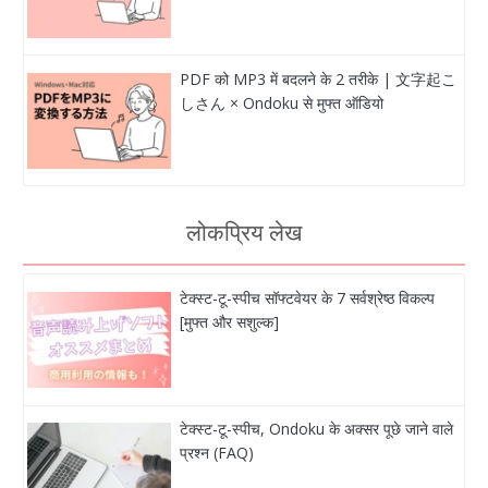
PDF को MP3 में बदलने के 2 तरीके | 文字起こ
しさん × Ondoku से मुफ्त ऑडियो
लोकप्रिय लेख
टेक्स्ट-टू-स्पीच सॉफ्टवेयर के 7 सर्वश्रेष्ठ विकल्प
[मुफ्त और सशुल्क]
टेक्स्ट-टू-स्पीच, Ondoku के अक्सर पूछे जाने वाले
प्रश्न (FAQ)