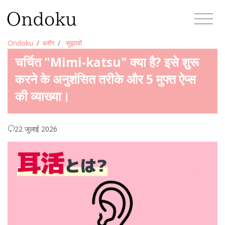
Ondoku
ब्लॉग
सुझावों
चर्चित "Mimi-katsu" क्या है? इसे शुरू
करने के अनुशंसित तरीके और 5 मुफ्त ऐप्स
की व्याख्या।
22 जुलाई 2026