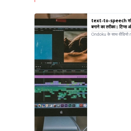
text-to-speech सॉफ़्
बनाने का तरीका। टिप्
Ondoku के साथ वीडियो narr
लेकर, Ondoku का उपयोग कै
सॉफ़्टवेयर में संपादन के 
सॉफ़्टवेयर के साथ वीडियो नि