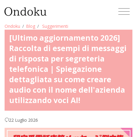
Ondoku
Blog
Suggerimenti
[Ultimo aggiornamento 2026]
Raccolta di esempi di messaggi
di risposta per segreteria
telefonica | Spiegazione
dettagliata su come creare
audio con il nome dell'azienda
utilizzando voci AI!
22 Luglio 2026