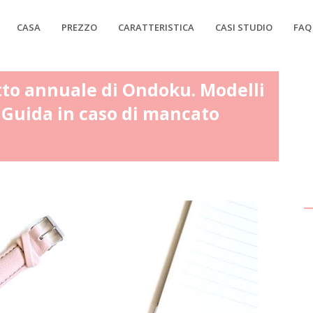
CASA
PREZZO
CARATTERISTICA
CASI STUDIO
FAQ
tto annuale di Ondoku. Modelli
. Guida in caso di mancato