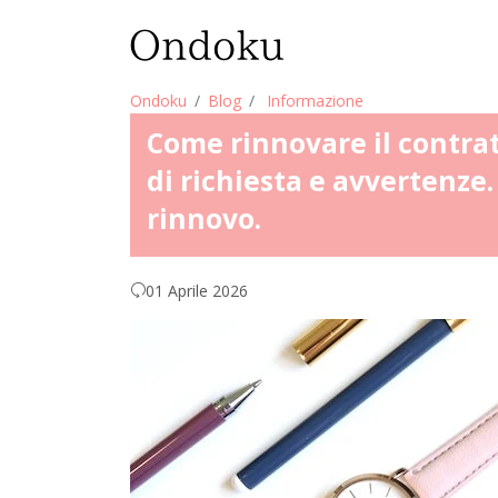
Ondoku
Blog
Informazione
Come rinnovare il contra
di richiesta e avvertenze
rinnovo.
01 Aprile 2026