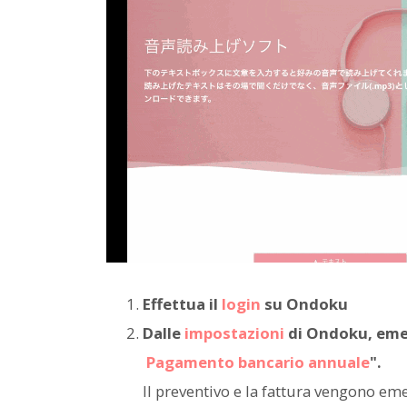
Effettua il
login
su Ondoku
Dalle
impostazioni
di Ondoku, emet
Pagamento bancario annuale
".
Il preventivo e la fattura vengono e