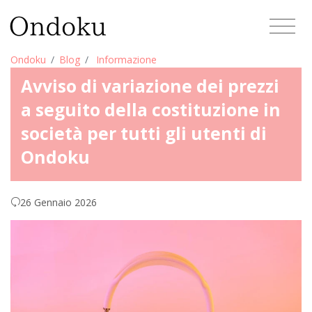
Ondoku
Blog
Informazione
Avviso di variazione dei prezzi
a seguito della costituzione in
società per tutti gli utenti di
Ondoku
26 Gennaio 2026