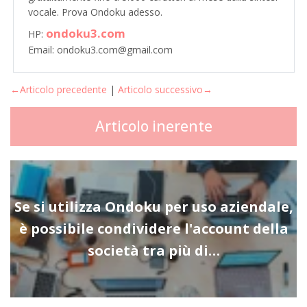
vocale. Prova Ondoku adesso.
ondoku3.com
HP:
Email: ondoku3.com@gmail.com
←Articolo precedente
|
Articolo successivo→
Articolo inerente
Se si utilizza Ondoku per uso aziendale,
è possibile condividere l'account della
società tra più di…