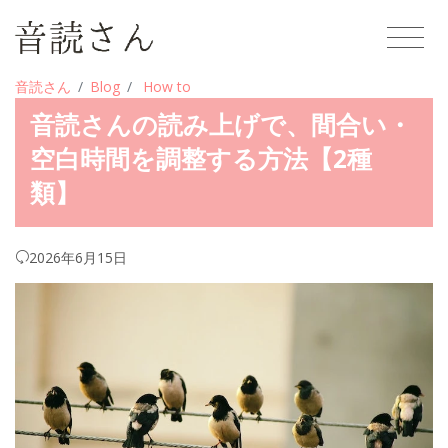
音読さん
Blog
How to
音読さんの読み上げで、間合い・
空白時間を調整する方法【2種
類】
2026年6月15日