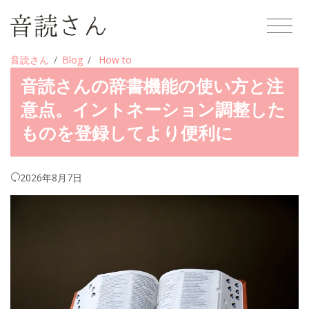
音読さん
Blog
How to
音読さんの辞書機能の使い方と注
意点。イントネーション調整した
ものを登録してより便利に
2026年8月7日