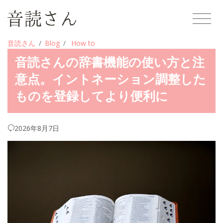
音読さん
Blog
How to
音読さんの辞書機能の使い方と注
意点。イントネーション調整した
ものを登録してより便利に
2026年8月7日