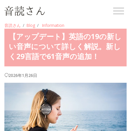
音読さん
Blog
Information
【アップデート】英語の19の新し
い音声について詳しく解説。新し
く29言語で61音声の追加！
2026年1月26日