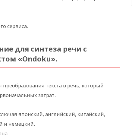
го сервиса.
ие для синтеза речи с
ктом «Ondoku».
 преобразования текста в речь, который
ервоначальных затрат.
ключая японский, английский, китайский,
й и немецкий.
она