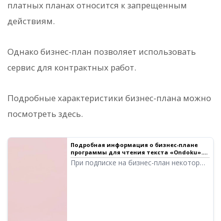
платных планах относится к запрещенным
действиям.
Однако бизнес-план позволяет использовать
сервис для контрактных работ.
Подробные характеристики бизнес-плана можно
посмотреть здесь.
Подробная информация о бизнес-плане
программы для чтения текста «Ondoku».
Особенности, цена и т.д.｜Программа для
При подписке на бизнес-план некоторые
чтения текста Ondoku
способы использования, запрещенные в
обычных условиях, становятся
доступными. Мы подробно расскажем о
том, что можно делать с бизнес-планом
Ondoku.