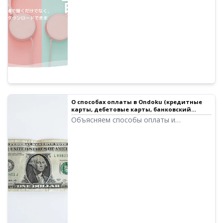
символов в месяц. Текст, озвученный
высококачественным голосом, можно
сохранить в виде аудиофайла (.mp3) и
использовать в коммерческих целях.
О способах оплаты в Ondoku (кредитные
карты, дебетовые карты, банковский
перевод) и квитанциях | Программа для
Объясняем способы оплаты и
чтения текста Ondoku
получение квитанций в Ondoku.
Выставление счетов для банковских
переводов и способы получения
квитанций. Как подписаться на бизнес-
план. Получение квитанций для всех
способов оплаты.