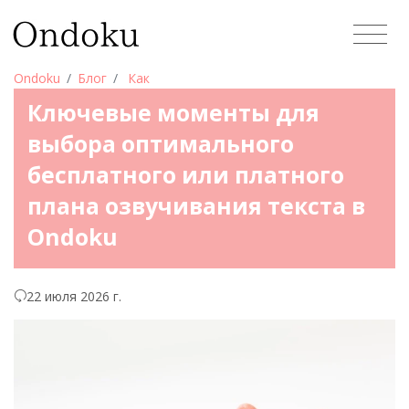
Ondoku
Блог
Как
Ключевые моменты для
выбора оптимального
бесплатного или платного
плана озвучивания текста в
Ondoku
22 июля 2026 г.