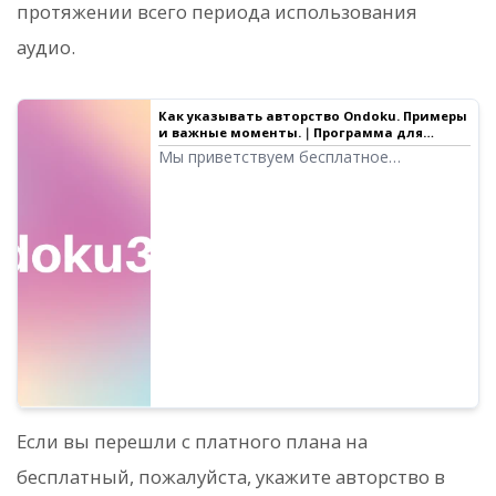
протяжении всего периода использования
аудио.
Как указывать авторство Ondoku. Примеры
и важные моменты.｜Программа для
чтения текста Ondoku
Мы приветствуем бесплатное
использование Ondoku. Однако при
бесплатном использовании указание
авторства обязательно. Мы получили
вопросы о том, как именно это сделать.
В этой статье мы объясним, как
оформлять указание авторства при
бесплатном использовании Ondoku.
Если вы перешли с платного плана на
бесплатный, пожалуйста, укажите авторство в