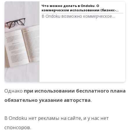
Что можно делать в Ondoku. О
коммерческом использовании (бизнес-
использовании) и запрещенных
В Ondoku возможно коммерческое
действиях.｜Программа для чтения текста
(бизнес) использование. Независимо от
Ondoku
того, являетесь ли вы физическим или
юридическим лицом, использование с
целью получения прямой или косвенной
денежной выгоды считается
коммерческим. Однако обратите
внимание, что в Ondoku установлены
запрещенные действия. В этой статье
мы расскажем о том, что можно и чего
нельзя делать в Ondoku.
Однако
при использовании бесплатного плана
обязательно указание авторства
.
В Ondoku нет рекламы на сайте, и у нас нет
спонсоров.