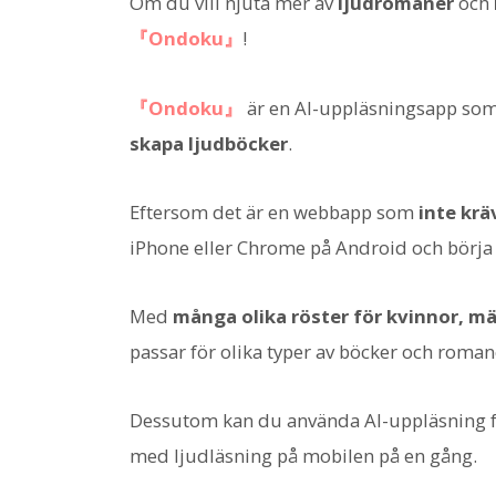
Om du vill njuta mer av
ljudromaner
och
『Ondoku』
!
『Ondoku』
är en AI-uppläsningsapp so
skapa ljudböcker
.
Eftersom det är en webbapp som
inte krä
iPhone eller Chrome på Android och börja
Med
många olika röster för kvinnor, m
passar för olika typer av böcker och roman
Dessutom kan du använda AI-uppläsning fö
med ljudläsning på mobilen på en gång.