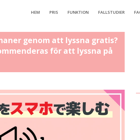
HEM
PRIS
FUNKTION
FALLSTUDIER
FA
aner genom att lyssna gratis?
ommenderas för att lyssna på