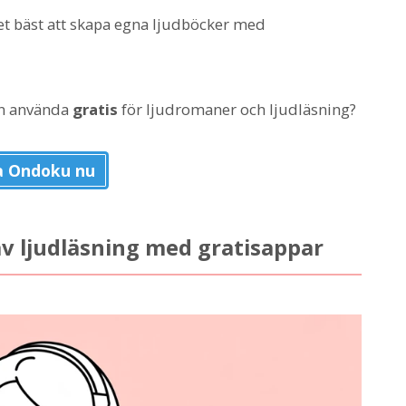
det bäst att skapa egna ljudböcker med
an använda
gratis
för ljudromaner och ljudläsning?
a Ondoku nu
av ljudläsning med gratisappar