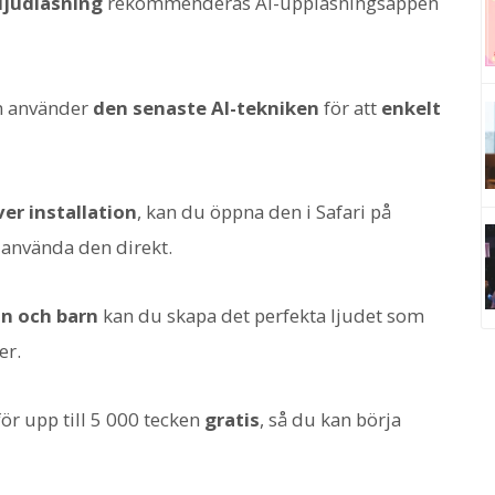
ljudläsning
rekommenderas AI-uppläsningsappen
m använder
den senaste AI-tekniken
för att
enkelt
ver installation
, kan du öppna den i Safari på
 använda den direkt.
än och barn
kan du skapa det perfekta ljudet som
er.
r upp till 5 000 tecken
gratis
, så du kan börja