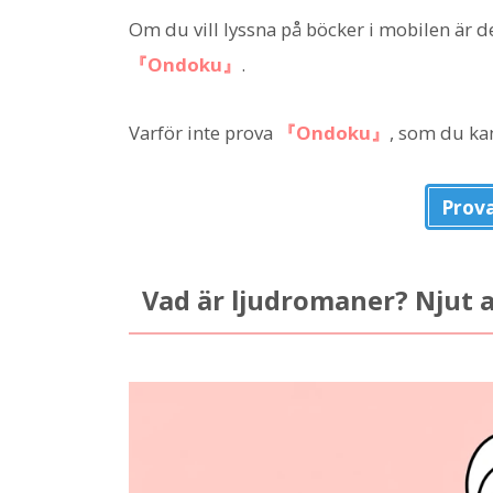
Om du vill lyssna på böcker i mobilen är 
『Ondoku』
.
Varför inte prova
『Ondoku』
, som du k
Prov
Vad är ljudromaner? Njut 