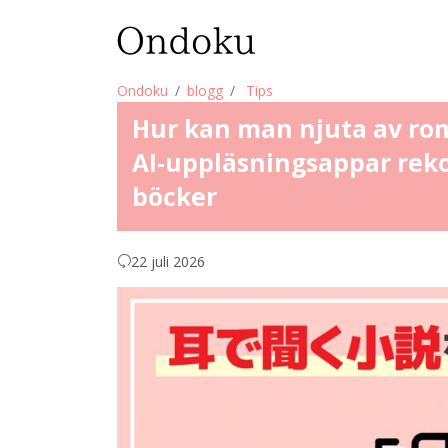
Ondoku
blogg
Tips
Hur kan man njuta av rom
AI-uppläsningsappar rek
böcker
22 juli 2026