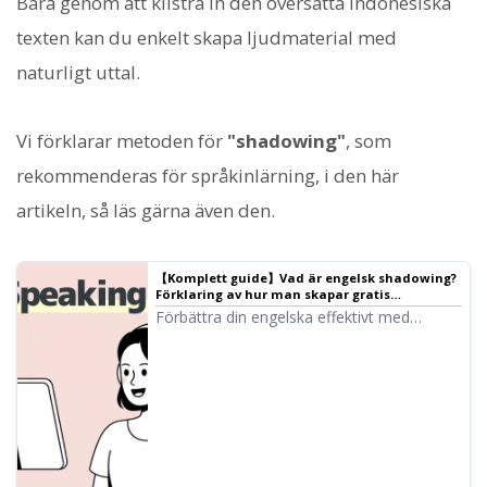
Bara genom att klistra in den översatta indonesiska
texten kan du enkelt skapa ljudmaterial med
naturligt uttal.
Vi förklarar metoden för
"shadowing"
, som
rekommenderas för språkinlärning, i den här
artikeln, så läs gärna även den.
【Komplett guide】Vad är engelsk shadowing?
Förklaring av hur man skapar gratis
studiematerial!
Förbättra din engelska effektivt med
shadowing! En inlärningsmetod som
förbättrar hörförståelse, uttal och
talförmåga samtidigt, förklarad för
nybörjare. Vi visar även hur du skapar
material med gratis AI-röster.