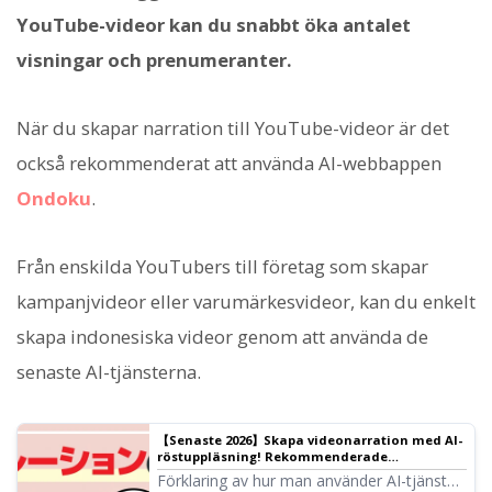
YouTube-videor kan du snabbt öka antalet
visningar och prenumeranter.
När du skapar narration till YouTube-videor är det
också rekommenderat att använda AI-webbappen
Ondoku
.
Från enskilda YouTubers till företag som skapar
kampanjvideor eller varumärkesvideor, kan du enkelt
skapa indonesiska videor genom att använda de
senaste AI-tjänsterna.
【Senaste 2026】Skapa videonarration med AI-
röstuppläsning! Rekommenderade
gratistjänster för YouTube-monetisering och
Förklaring av hur man använder AI-tjänster
hur man använder dem