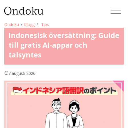
Ondoku
blogg
Tips
Indonesisk översättning: Guide
till gratis AI-appar och
talsyntes
7 augusti 2026