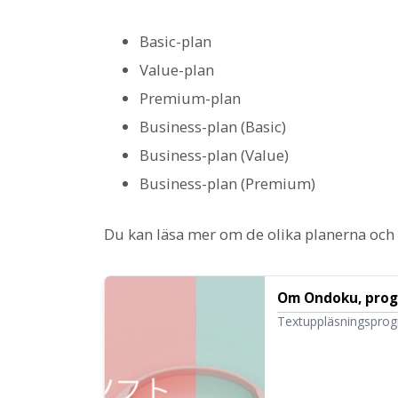
Basic-plan
Value-plan
Premium-plan
Business-plan (Basic)
Business-plan (Value)
Business-plan (Premium)
Du kan läsa mer om de olika planerna och
Om Ondoku, prog
Textuppläsningsprog
gratis. Det kan anvä
som läses upp med hö
kan även användas k