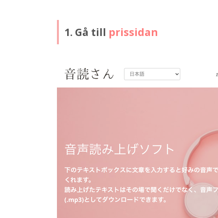
1. Gå till
prissidan