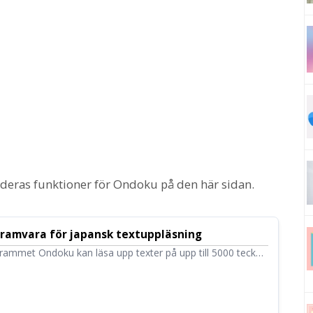
 deras funktioner för Ondoku på den här sidan.
ramvara för japansk textuppläsning
rammet Ondoku kan läsa upp texter på upp till 5000 tecken
ndas på datorer och smartphones utan installation. Texter
gkvalitativt ljud kan laddas ner som ljudfiler (.mp3) och
ommersiellt.