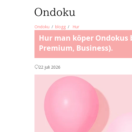
Ondoku
blogg
Hur
Hur man köper Ondokus be
Premium, Business).
22 juli 2026