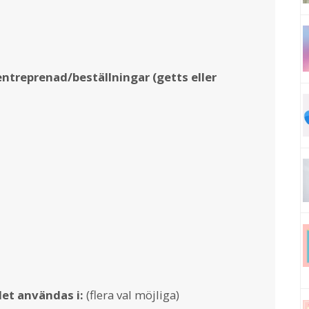
ntreprenad/beställningar (getts eller
et användas i:
(flera val möjliga)