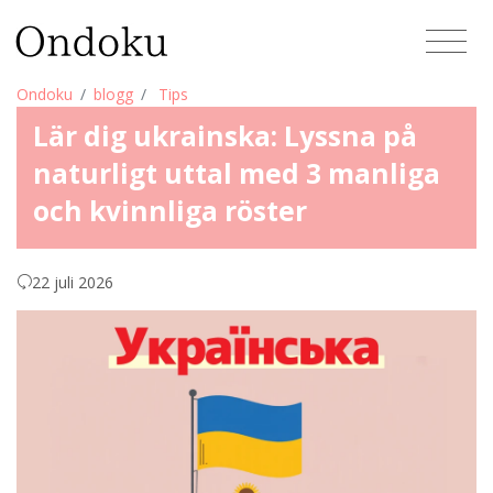
Ondoku
blogg
Tips
Lär dig ukrainska: Lyssna på
naturligt uttal med 3 manliga
och kvinnliga röster
22 juli 2026