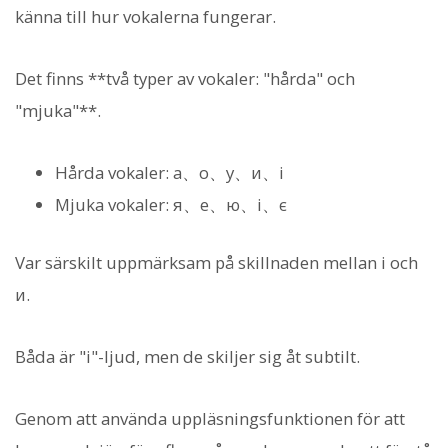
känna till hur vokalerna fungerar.
Det finns **två typer av vokaler: "hårda" och
"mjuka"**.
Hårda vokaler:
а、о、у、и、і
Mjuka vokaler:
я、е、ю、і、є
Var särskilt uppmärksam på skillnaden mellan і och
и.
Båda är "i"-ljud, men de skiljer sig åt subtilt.
Genom att använda uppläsningsfunktionen för att