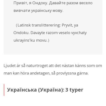
Привіт, я Ондоку. Давайте разом весело
вивчати українську мову.
（Latinsk translitterering:
Pryvit, ya
Ondoku. Davayte razom veselo vyvchaty
ukrayins'ku movu.
）
Ljudet är så naturtroget att det nästan känns som om
man kan höra andetagen, så provlyssna gärna.
Українська (Україна): 3 typer