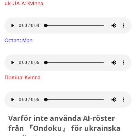
uk-UA-A: Kvinna
Остап: Man
Поліна: Kvinna
Varför inte använda AI-röster
från 『Ondoku』 för ukrainska