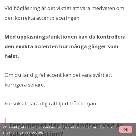
Vid högläsning är det viktigt att vara medveten om
den korrekta accentplaceringen.
Med uppläsningsfunktionen kan du kontrollera
den exakta accenten hur många gånger som
helst.
Om du lär dig fel accent kan det vara svårt att
korrigera senare.
Försök att lära dig rätt ljud från början.
Fenomenet där ljud ändras: Vad är
Vår webbplats använder cookies. Se
"Sekretesspolicy"
för detaljer om
OK
vokalreduktion?
användningen av cookies.