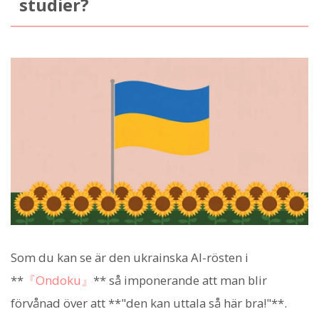
studier?
Som du kan se är den ukrainska AI-rösten i
**
『Ondoku』
** så imponerande att man blir
förvånad över att **"den kan uttala så här bra!"**.