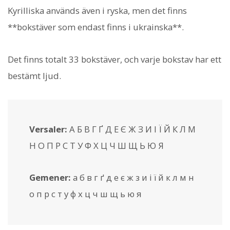
Kyrilliska används även i ryska, men det finns
**bokstäver som endast finns i ukrainska**.
Det finns totalt 33 bokstäver, och varje bokstav har ett
bestämt ljud.
Versaler:
А Б В Г Ґ Д Е Є Ж З И І Ї Й К Л М
Н О П Р С Т У Ф Х Ц Ч Ш Щ Ь Ю Я
Gemener:
а б в г ґ д е є ж з и і ї й к л м н
о п р с т у ф х ц ч ш щ ь ю я