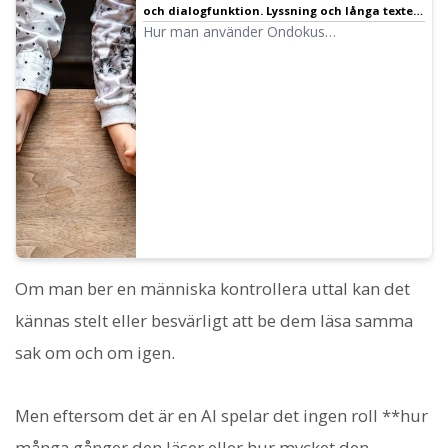
och dialogfunktion. Lyssning och långa texter
blir smidigare med talsyntes!
Hur man använder Ondokus
konversationsfunktion! Vi förklarar hur man
använder funktionen med bilder och ger
konkreta exempel på
användningsområden.
Om man ber en människa kontrollera uttal kan det
kännas stelt eller besvärligt att be dem läsa samma
sak om och om igen.
Men eftersom det är en AI spelar det ingen roll **hur
många gånger den läser eller hur mycket den