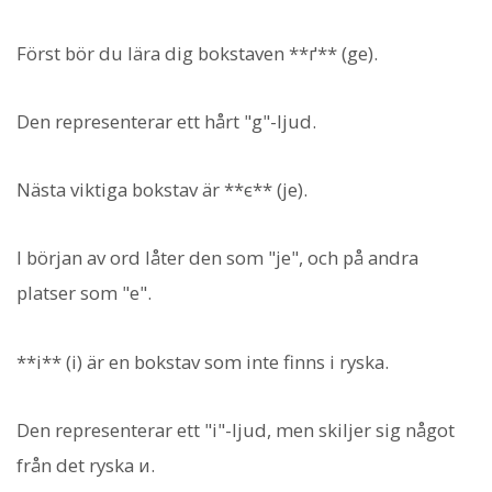
Först bör du lära dig bokstaven **ґ** (ge).
Den representerar ett hårt "g"-ljud.
Nästa viktiga bokstav är **є** (je).
I början av ord låter den som "je", och på andra
platser som "e".
**і** (i) är en bokstav som inte finns i ryska.
Den representerar ett "i"-ljud, men skiljer sig något
från det ryska и.