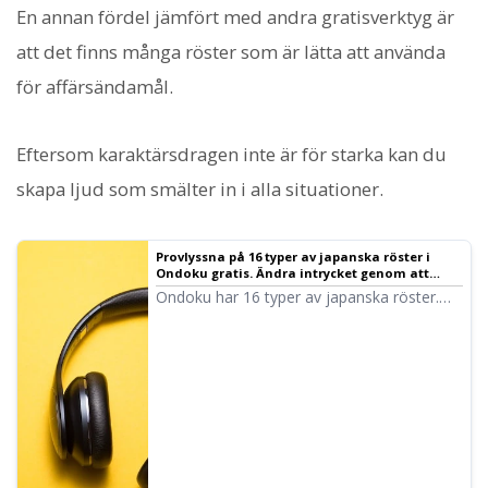
En annan fördel jämfört med andra gratisverktyg är
att det finns många röster som är lätta att använda
för affärsändamål.
Eftersom karaktärsdragen inte är för starka kan du
skapa ljud som smälter in i alla situationer.
Provlyssna på 16 typer av japanska röster i
Ondoku gratis. Ändra intrycket genom att
justera tonhöjden
Ondoku har 16 typer av japanska röster.
Självklart finns både mans- och
kvinnoröster. Här kan du provlyssna på 8
ofta använda japanska röster och se hur
intrycket förändras när tonhöjden justeras.