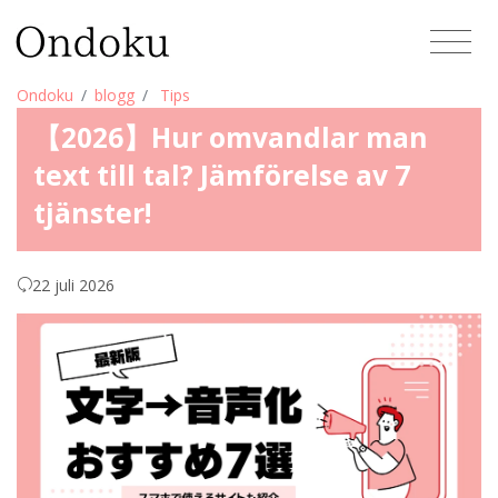
Ondoku
blogg
Tips
【2026】Hur omvandlar man
text till tal? Jämförelse av 7
tjänster!
22 juli 2026