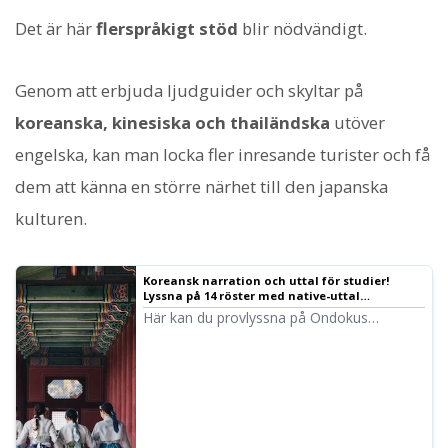
Det är här
flerspråkigt stöd
blir nödvändigt.
Genom att erbjuda ljudguider och skyltar på
koreanska, kinesiska och thailändska
utöver
engelska, kan man locka fler inresande turister och få
dem att känna en större närhet till den japanska
kulturen.
Koreansk narration och uttal för studier!
Lyssna på 14 röster med native-uttal
(provlyssning) kvinnliga och manliga röster
Här kan du provlyssna på Ondokus
koreanska röster. Det finns både kvinnliga
och manliga röster. Använd dem för
narration, arbetsplatsutbildning,
presentationer eller studier.