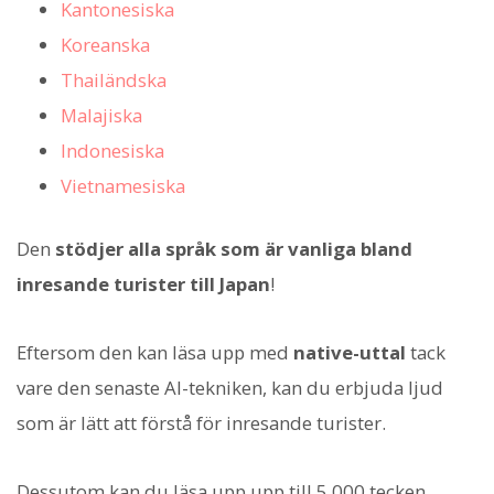
Kantonesiska
Koreanska
Thailändska
Malajiska
Indonesiska
Vietnamesiska
Den
stödjer alla språk som är vanliga bland
inresande turister till Japan
!
Eftersom den kan läsa upp med
native-uttal
tack
vare den senaste AI-tekniken, kan du erbjuda ljud
som är lätt att förstå för inresande turister.
Dessutom kan du läsa upp upp till 5 000 tecken