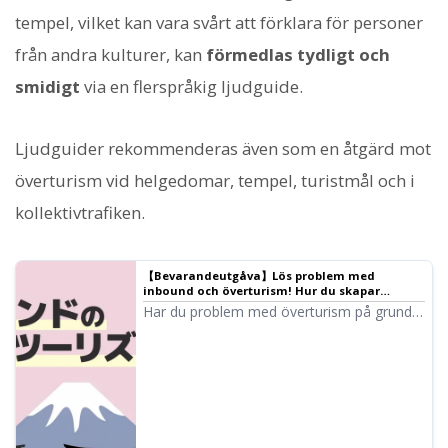
tempel, vilket kan vara svårt att förklara för personer
från andra kulturer, kan
förmedlas tydligt och
smidigt
via en flerspråkig ljudguide.
Ljudguider rekommenderas även som en åtgärd mot
överturism vid helgedomar, tempel, turistmål och i
kollektivtrafiken.
【Bevarandeutgåva】Lös problem med
inbound och överturism! Hur du skapar
flerspråkig vägledning med de senaste AI-
Har du problem med överturism på grund
verktygen
av ökande antal inresande turister? I den
här artikeln förklarar vi ingående hur man
skapar gratis flerspråkig vägledning med AI-
teknik och konkreta åtgärder på turistmål.
Vi presenterar praktiska guider som du kan
börja använda direkt.