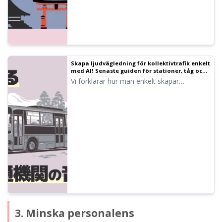
Skapa ljudvägledning för kollektivtrafik enkelt
med AI! Senaste guiden för stationer, tåg och
bussar – från inbound till tillgänglighet
Vi förklarar hur man enkelt skapar
ljudvägledning för kollektivtrafik med AI-
teknik. Med professionell ljudkvalitet är det
möjligt att stödja både tillgänglighet och
inbound-turism. Minska driftskostnaderna
avsevärt med de senaste AI-
textuppläsningstjänsterna som kan
användas gratis.
3. Minska personalens