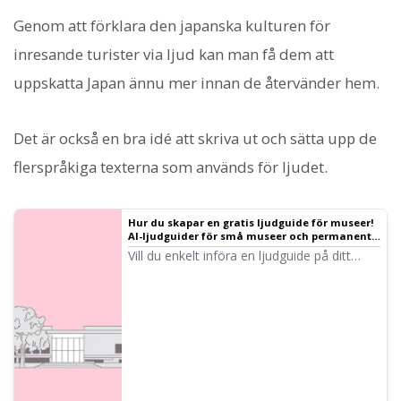
Genom att förklara den japanska kulturen för
inresande turister via ljud kan man få dem att
uppskatta Japan ännu mer innan de återvänder hem.
Det är också en bra idé att skriva ut och sätta upp de
flerspråkiga texterna som används för ljudet.
Hur du skapar en gratis ljudguide för museer!
AI-ljudguider för små museer och permanenta
utställningar
Vill du enkelt införa en ljudguide på ditt
museum? Med AI-textuppläsningen
Ondoku kan du skapa högkvalitativt ljud
gratis! Stöd för japanska och utländska
språk gör det perfekt även för små och
privata museer. Läs mer här!