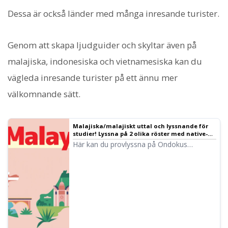
Dessa är också länder med många inresande turister.
Genom att skapa ljudguider och skyltar även på
malajiska, indonesiska och vietnamesiska kan du
vägleda inresande turister på ett ännu mer
välkomnande sätt.
Malajiska/malajiskt uttal och lyssnande för
studier! Lyssna på 2 olika röster med native-
uttal (provlyssning) kvinnliga och manliga
Här kan du provlyssna på Ondokus
röster
malajiska röster. Det finns kvinnliga och
manliga röster. Använd dem för narration,
arbetsplatsutbildning, presentationer eller
studier.