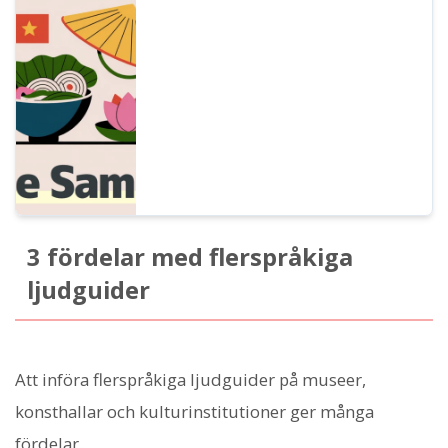
vietnamesiska röster. Det finns kvinnliga
och manliga röster. Använd dem för
narration, arbetsplatsutbildning,
presentationer eller studier.
3 fördelar med flerspråkiga
ljudguider
Att införa flerspråkiga ljudguider på museer,
konsthallar och kulturinstitutioner ger många
fördelar.