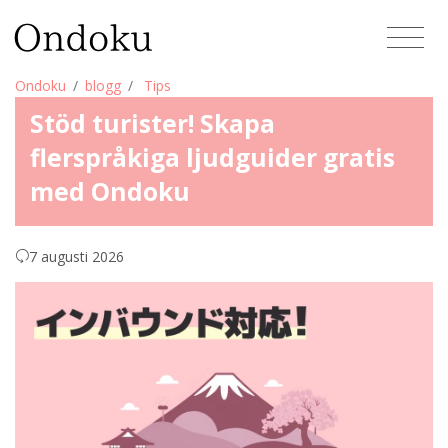
Ondoku
blogg
Tips
Stöd turister! Skapa
flerspråkiga ljudguider gratis
med Ondoku
7 augusti 2026