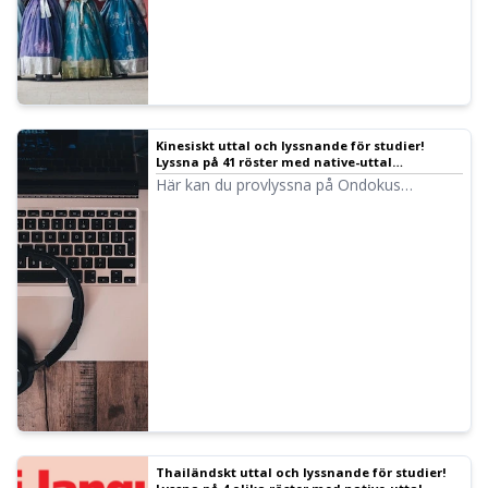
Kinesiskt uttal och lyssnande för studier!
Lyssna på 41 röster med native-uttal
(provlyssning) kvinnliga, manliga och
Här kan du provlyssna på Ondokus
flickröster
kinesiska röster. Du kan välja kinesiska
röster från olika regioner: mandarin
(Fastlandskina), kantonesiska (Hongkong)
och guoyu (Taiwan). Det finns röster för
kvinnor, män, flickor och pojkar.
Thailändskt uttal och lyssnande för studier!