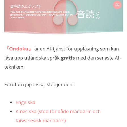
『Ondoku』
är en AI-tjänst för uppläsning som kan
läsa upp utländska språk
gratis
med den senaste AI-
tekniken.
Förutom japanska, stödjer den:
Engelska
Kinesiska (stöd för både mandarin och
taiwanesisk mandarin)