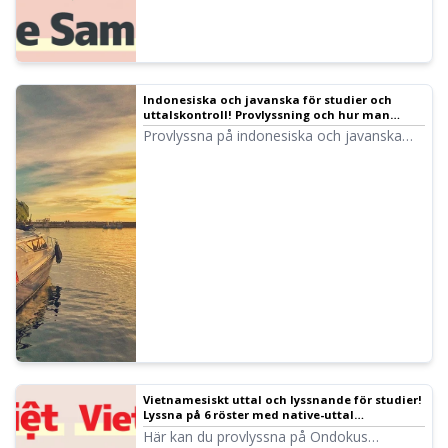
Indonesiska och javanska för studier och
uttalskontroll! Provlyssning och hur man
använder gratis textuppläsning med Ondoku
Provlyssna på indonesiska och javanska
röster tillgängliga i Ondoku. Uttalskontroll
är avgörande för smidig kommunikation
med indonesiska och javanska talare. Då är
Ondoku perfekt! En textuppläsningstjänst
(Text t...
Vietnamesiskt uttal och lyssnande för studier!
Lyssna på 6 röster med native-uttal
(provlyssning) kvinnliga och manliga röster
Här kan du provlyssna på Ondokus