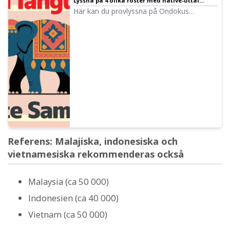
Lyssna på 4 olika röster med native-uttal
(provlyssning) kvinnliga och manliga röster
Här kan du provlyssna på Ondokus
thailändska röster. Det finns kvinnliga och
manliga röster. Använd dem för narration,
arbetsplatsutbildning, presentationer eller
studier.
Referens: Malajiska, indonesiska och
vietnamesiska rekommenderas också
Malaysia (ca 50 000)
Indonesien (ca 40 000)
Vietnam (ca 50 000)