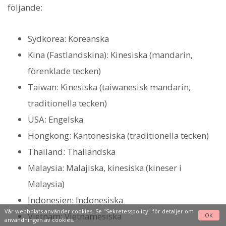
följande:
Sydkorea: Koreanska
Kina (Fastlandskina): Kinesiska (mandarin,
förenklade tecken)
Taiwan: Kinesiska (taiwanesisk mandarin,
traditionella tecken)
USA: Engelska
Hongkong: Kantonesiska (traditionella tecken)
Thailand: Thailändska
Malaysia: Malajiska, kinesiska (kineser i
Malaysia)
Indonesien: Indonesiska
Vår webbplats använder cookies. Se
"Sekretesspolicy"
för detaljer om
Vietnam: Vietnamesiska
OK
användningen av cookies.