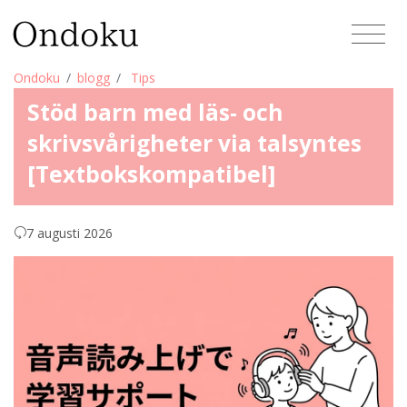
Ondoku
blogg
Tips
Stöd barn med läs- och
skrivsvårigheter via talsyntes
[Textbokskompatibel]
7 augusti 2026