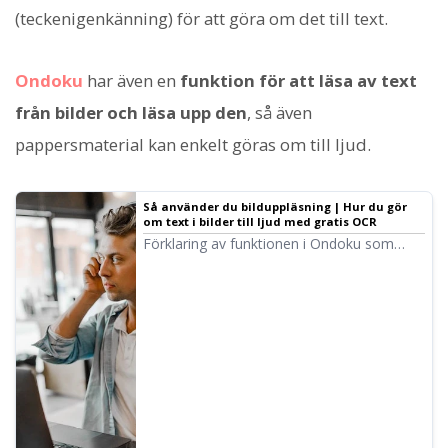
(teckenigenkänning) för att göra om det till text.
Ondoku
har även en
funktion för att läsa av text
från bilder och läsa upp den
, så även
pappersmaterial kan enkelt göras om till ljud.
Så använder du bilduppläsning | Hur du gör
om text i bilder till ljud med gratis OCR
Förklaring av funktionen i Ondoku som
läser av text i bilder (OCR) och läser upp
den som ljud. Kan användas gratis. Oavsett
om det är via PC eller mobil går det på bara
några sekunder att ladda upp en bild och få
den uppläst.