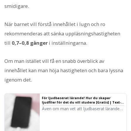
smidigare.
När barnet vill förstå innehållet i lugn och ro
rekommenderas att sänka uppläsningshastigheten
till
0,7–0,8 gånger
i inställningarna.
Om man istället vill få en snabb överblick av
innehållet kan man höja hastigheten och bara lyssna
igenom det.
För ljudbaserat lärande! Hur du skapar
ljudfiler för det du vill studera [Gratis] | Text-
till-tal-programvaran Ondoku
Även om man vet att ljudbaserat lärande
är bra, är det inte alltid materialet man vill
studera finns som färdiga ljudfiler. Här visar
vi hur du själv kan skapa ljudfiler för att
studera det du vill med ljud.