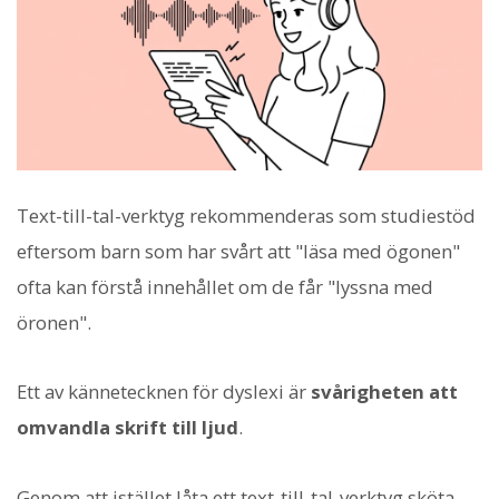
Text-till-tal-verktyg rekommenderas som studiestöd
eftersom barn som har svårt att "läsa med ögonen"
ofta kan förstå innehållet om de får "lyssna med
öronen".
Ett av kännetecknen för dyslexi är
svårigheten att
omvandla skrift till ljud
.
Genom att istället låta ett text-till-tal-verktyg sköta