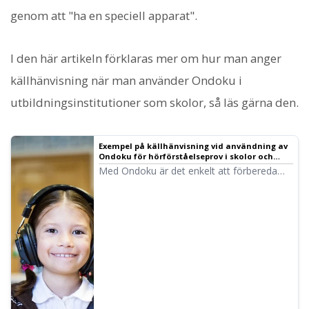
genom att "ha en speciell apparat".
I den här artikeln förklaras mer om hur man anger
källhänvisning när man använder Ondoku i
utbildningsinstitutioner som skolor, så läs gärna den.
Exempel på källhänvisning vid användning av
Ondoku för hörförståelseprov i skolor och
utbildningsinstitutioner | Text-till-tal-
Med Ondoku är det enkelt att förbereda
programvaran Ondoku
hörförståelseprov i engelska, kinesiska och
många andra språk! Här förklarar vi i detalj
reglerna för hur skolor och
utbildningsinstitutioner ska ange
källhänvisning.