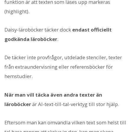
funktion är att texten som läses upp markeras
(highlight).
Daisy-läroböcker täcker dock
endast officiellt
godkända läroböcker
.
De täcker inte provfrågor, utdelade stenciler, texter
från extraundervisning eller referensböcker för
hemstudier.
När man vill täcka även andra texter än
läroböcker
är AI-text-till-tal-verktyg till stor hjälp.
Eftersom man kan omvandla vilken text som helst till
tal bara genom att skriva in den, kan man skapa