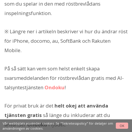
som du spelar in den med röstbrevlådans
inspelningsfunktion.
※ Längre ner i artikeln beskriver vi hur du ändrar röst
för iPhone, docomo, au, SoftBank och Rakuten
Mobile.
På så sätt kan vem som helst enkelt skapa
svarsmeddelanden för röstbrevlådan gratis med AI-
talsyntestjänsten
Ondoku
!
För privat bruk är det
helt okej att använda
tjänsten gratis
så länge du inkluderar att du
Vår webbplats använder cookies. Se
"Sekretesspolicy"
för detaljer om
använder
Ondoku
i ljudet.
OK
användningen av cookies.