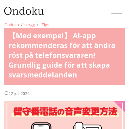
Ondoku
blogg
Tips
【Med exempel】 AI-app
rekommenderas för att ändra
röst på telefonsvararen!
Grundlig guide för att skapa
svarsmeddelanden
22 juli 2026