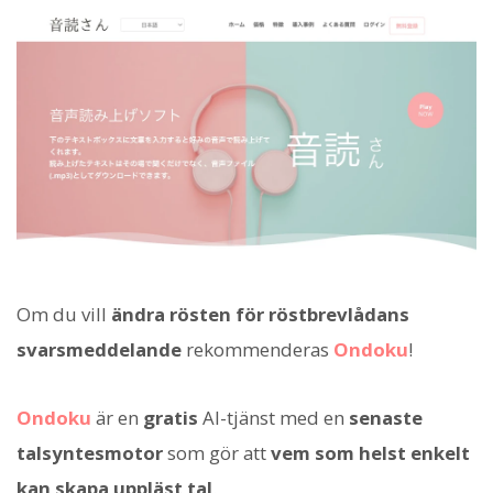
Om du vill
ändra rösten för röstbrevlådans
svarsmeddelande
rekommenderas
Ondoku
!
Ondoku
är en
gratis
AI-tjänst med en
senaste
talsyntesmotor
som gör att
vem som helst enkelt
kan skapa uppläst tal
.