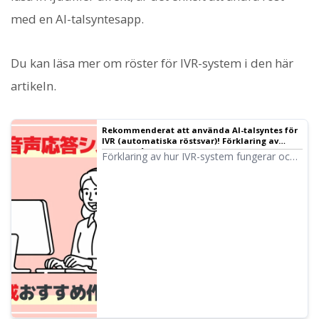
med en AI-talsyntesapp.
Du kan läsa mer om röster för IVR-system i den här
artikeln.
Rekommenderat att använda AI-talsyntes för
IVR (automatiska röstsvar)! Förklaring av
tillvägagångssätt och fördelar | Ondoku
Förklaring av hur IVR-system fungerar och
hur de implementeras. Vi går igenom hur
du skapar röstsvar med AI-talsyntes,
fördelar för effektivisering av callcenter och
gratis verktyg.