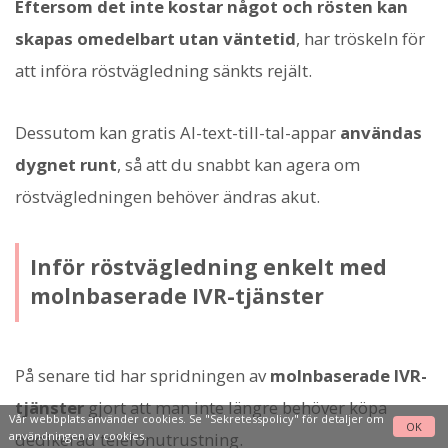
Eftersom det inte kostar något och rösten kan
skapas omedelbart utan väntetid
, har tröskeln för
att införa röstvägledning sänkts rejält.
Dessutom kan gratis AI-text-till-tal-appar
användas
dygnet runt
, så att du snabbt kan agera om
röstvägledningen behöver ändras akut.
Inför röstvägledning enkelt med
molnbaserade IVR-tjänster
På senare tid har spridningen av
molnbaserade IVR-
tjänster
gjort att man inte längre behöver köpa
Vår webbplats använder cookies. Se
"Sekretesspolicy"
för detaljer om
OK
användningen av cookies.
dedikerad telefonutrustning.