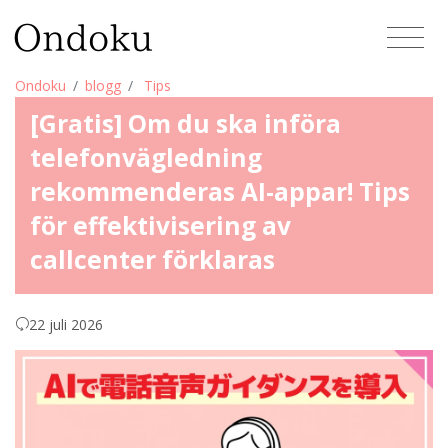
Ondoku
blogg
Tips
[Gratis] Om du ska införa
telefonvägledning
rekommenderas AI-appar! Tips
för effektivisering av
callcenter förklaras
22 juli 2026