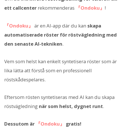
ett callcenter
rekommenderas
『Ondoku』
!
『Ondoku』
är en AI-app där du kan
skapa
automatiserade röster för röstvägledning med
den senaste AI-tekniken
.
Vem som helst kan enkelt syntetisera röster som är
lika lätta att förstå som en professionell
röstskådespelares.
Eftersom rösten syntetiseras med AI kan du skapa
röstvägledning
när som helst, dygnet runt
.
Dessutom är
『Ondoku』
gratis!