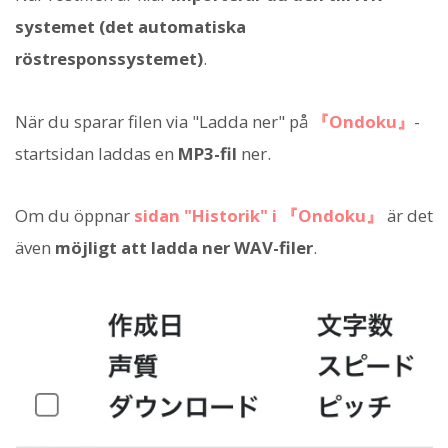
systemet (det automatiska
röstresponssystemet)
.
När du sparar filen via "Ladda ner" på
『Ondoku』
-
startsidan laddas en
MP3-fil
ner.
Om du öppnar
sidan "Historik" i 『Ondoku』
är det
även
möjligt att ladda ner WAV-filer
.