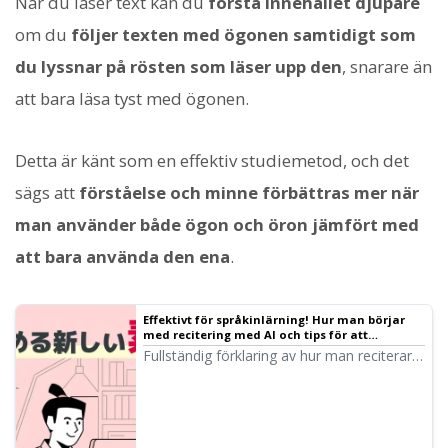
När du läser text kan du
förstå innehållet djupare
om du
följer texten med ögonen samtidigt som
du lyssnar på rösten som läser upp den
, snarare än
att bara läsa tyst med ögonen.
Detta är känt som en effektiv studiemetod, och det
sägs att
förståelse och minne förbättras mer när
man använder både ögon och öron jämfört med
att bara använda den ena
.
Effektivt för språkinlärning! Hur man börjar
med recitering med AI och tips för att
fortsätta? | Text-till-tal-programmet Ondoku
Fullständig förklaring av hur man reciterar
och dess effekter. Du kan göra det själv
med AI-lästjänsten ”Ondoku” även utan
lärare! Vi introducerar en effektiv
inlärningsmetod som aktiverar hjärnan och