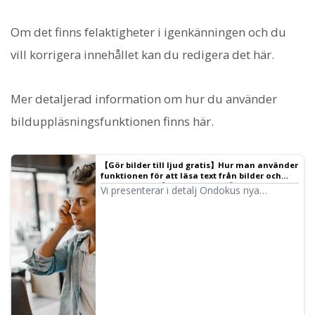
Om det finns felaktigheter i igenkänningen och du
vill korrigera innehållet kan du redigera det här.
Mer detaljerad information om hur du använder
bilduppläsningsfunktionen finns här.
【Gör bilder till ljud gratis】Hur man använder
funktionen för att läsa text från bilder och
läsa upp ljud 【Bilduppläsning】 | Text-till-tal-
Vi presenterar i detalj Ondokus nya
programmet Ondoku
funktion för att läsa text från bilder och
läsa upp ljudet. Denna funktion kan
naturligtvis användas från både datorer och
smartphones. Den kan även användas
gratis.