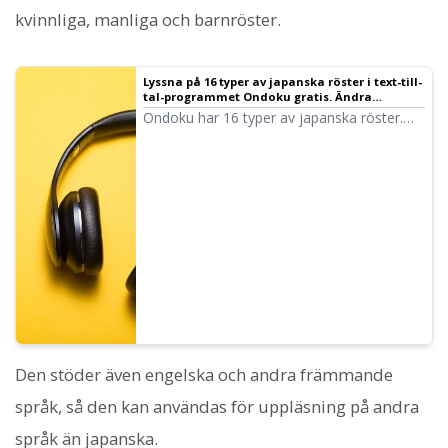
kvinnliga, manliga och barnröster.
Lyssna på 16 typer av japanska röster i text-till-
tal-programmet Ondoku gratis. Ändra
intrycket genom att justera tonhöjden | Text-
Ondoku har 16 typer av japanska röster.
till-tal-programmet Ondoku
Självklart finns både manliga och kvinnliga
röster tillgängliga. Vi har gjort det möjligt
att provlyssna på 8 vanliga japanska röster,
samt hur de låter när tonhöjden justeras.
Den stöder även engelska och andra främmande
språk, så den kan användas för uppläsning på andra
språk än japanska.