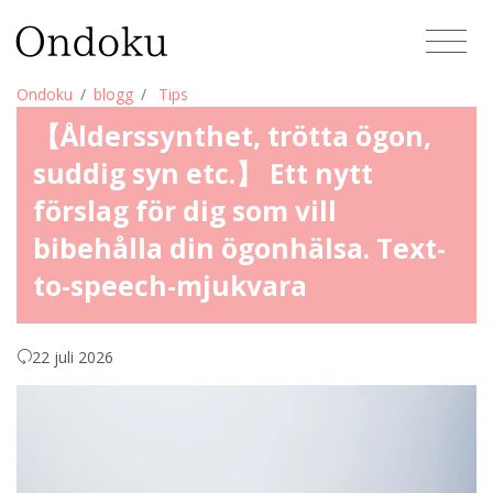
Ondoku
blogg
Tips
【Ålderssynthet, trötta ögon,
suddig syn etc.】 Ett nytt
förslag för dig som vill
bibehålla din ögonhälsa. Text-
to-speech-mjukvara
22 juli 2026