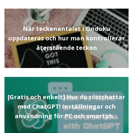
När teckenantalet i Ondoku
uppdateras och hur man kontrollerar
återstående tecken
[Gratis och enkelt] Hur du röstchattar
med ChatGPT! Inställningar och
användning för PC och smartph…