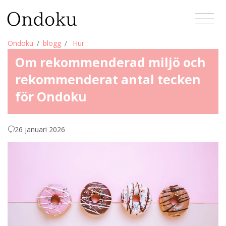
Ondoku
blogg
Hur
Om rekommenderad miljö och
rekommenderat antal tecken
för Ondoku
26 januari 2026