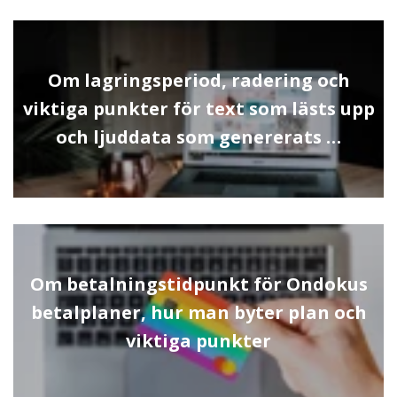
Om lagringsperiod, radering och
viktiga punkter för text som lästs upp
och ljuddata som genererats …
Om betalningstidpunkt för Ondokus
betalplaner, hur man byter plan och
viktiga punkter