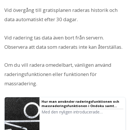
Vid övergång till gratisplanen raderas historik och
data automatiskt efter 30 dagar.
Vid radering tas data även bort från servern.
Observera att data som raderats inte kan återställas.
Om du vill radera omedelbart, vänligen använd
raderingsfunktionen eller funktionen för
massradering.
Hur man använder raderingsfunktionen och
massraderingsfunktionen i Ondoku samt
viktiga punkter. Radera text och data från
Med den nyligen introducerade
historik och server｜Text-till-tal-programvara
"raderingsfunktionen" kan du nu enkelt
Ondoku
radera dina tidigare inlästa data själv! Vi
kommer att presentera hur man använder