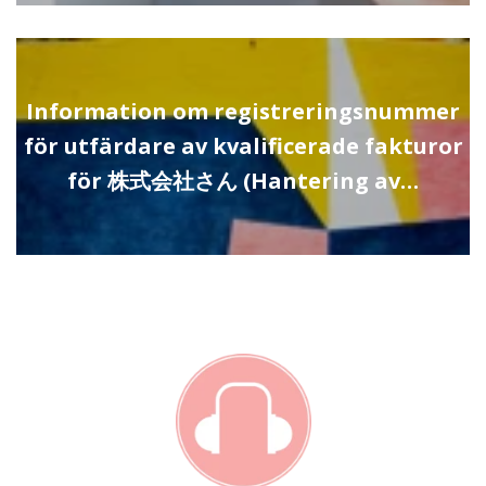
Information om registreringsnummer
för utfärdare av kvalificerade fakturor
för 株式会社さん (Hantering av…