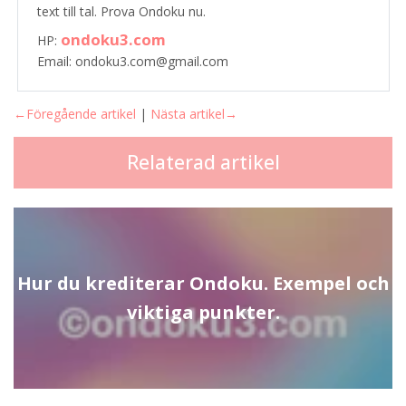
text till tal. Prova Ondoku nu.
ondoku3.com
HP:
Email: ondoku3.com@gmail.com
←Föregående artikel
|
Nästa artikel→
Relaterad artikel
Hur du krediterar Ondoku. Exempel och
viktiga punkter.