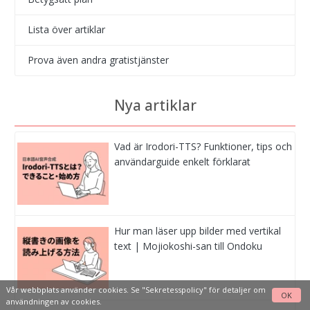
Lista över artiklar
Prova även andra gratistjänster
Nya artiklar
Vad är Irodori-TTS? Funktioner, tips och
användarguide enkelt förklarat
Hur man läser upp bilder med vertikal
text | Mojiokoshi-san till Ondoku
Vår webbplats använder cookies. Se
"Sekretesspolicy"
för detaljer om
OK
användningen av cookies.