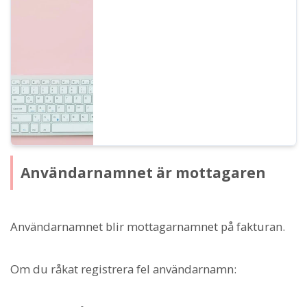
vissa användningsmetoder som annars är
förbjudna undantagna. Vi kommer att
berätta mer om vad du kan göra med
Ondokus business-plan.
Användarnamnet är mottagaren
Användarnamnet blir mottagarnamnet på fakturan.
Om du råkat registrera fel användarnamn: