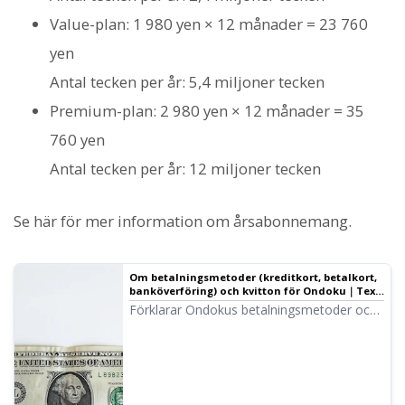
Value-plan: 1 980 yen × 12 månader = 23 760
yen
Antal tecken per år: 5,4 miljoner tecken
Premium-plan: 2 980 yen × 12 månader = 35
760 yen
Antal tecken per år: 12 miljoner tecken
Se här för mer information om årsabonnemang.
Om betalningsmetoder (kreditkort, betalkort,
banköverföring) och kvitton för Ondoku｜Text-
till-tal-programvara Ondoku
Förklarar Ondokus betalningsmetoder och
kvitton. Hur man utfärdar fakturor och
kvitton för banköverföring. Hur man
tecknar ett business-abonnemang. Hur
man utfärdar kvitton för alla metoder etc.