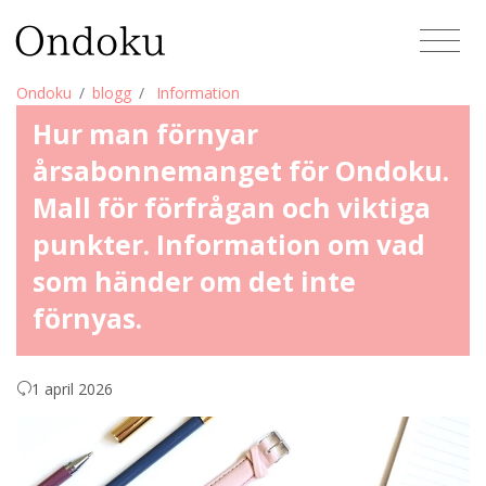
Ondoku
blogg
Information
Hur man förnyar
årsabonnemanget för Ondoku.
Mall för förfrågan och viktiga
punkter. Information om vad
som händer om det inte
förnyas.
1 april 2026