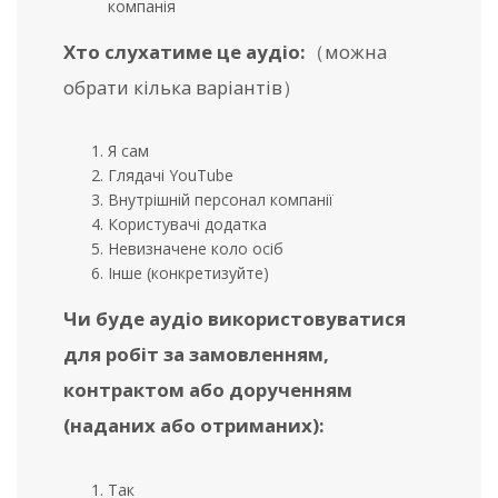
компанія
Хто слухатиме це аудіо:
（можна
обрати кілька варіантів）
Я сам
Глядачі YouTube
Внутрішній персонал компанії
Користувачі додатка
Невизначене коло осіб
Інше (конкретизуйте)
Чи буде аудіо використовуватися
для робіт за замовленням,
контрактом або дорученням
(наданих або отриманих):
Так