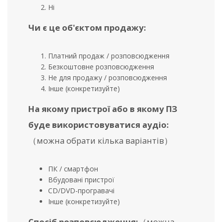
Ні
Чи є це об'єктом продажу:
Платний продаж / розповсюдження
Безкоштовне розповсюдження
Не для продажу / розповсюдження
Інше (конкретизуйте)
На якому пристрої або в якому ПЗ
буде використовуватися аудіо:
（можна обрати кілька варіантів）
ПК / смартфон
Вбудовані пристрої
CD/DVD-програвачі
Інше (конкретизуйте)
Спосіб розповсюдження:
（можна