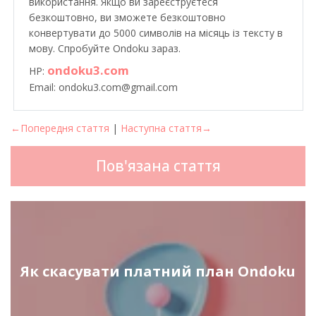
використання. Якщо ви зареєструєтеся
безкоштовно, ви зможете безкоштовно
конвертувати до 5000 символів на місяць із тексту в
мову. Спробуйте Ondoku зараз.
ondoku3.com
HP:
Email: ondoku3.com@gmail.com
←Попередня стаття
|
Наступна стаття→
Пов'язана стаття
Як скасувати платний план Ondoku