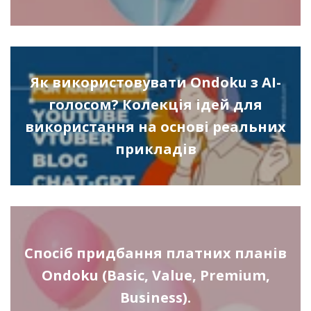
Як використовувати Ondoku з AI-
голосом? Колекція ідей для
використання на основі реальних
прикладів
Спосіб придбання платних планів
Ondoku (Basic, Value, Premium,
Business).