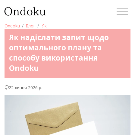
Ondoku
Блог
Як
Як надіслати запит щодо
оптимального плану та
способу використання
Ondoku
22 липня 2026 р.