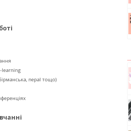
боті
чання
-learning
бірманська, nepal тощо)
нференціях
вчанні