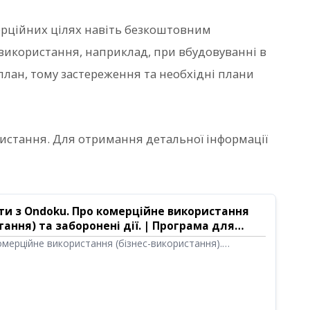
рційних цілях навіть безкоштовним
 використання, наприклад, при вбудовуванні в
-план, тому застереження та необхідні плани
ористання. Для отримання детальної інформації
и з Ondoku. Про комерційне використання
тання) та заборонені дії. | Програма для
ксту Ondoku
мерційне використання (бізнес-використання).
тою отримання прямої або непрямої грошової вигоди,
, чи є ви фізичною чи юридичною особою, вважається
станням. Однак зверніть увагу, що в Ondoku
ені дії. Цього разу ми розповімо про те, що можна і
ти з Ondoku.