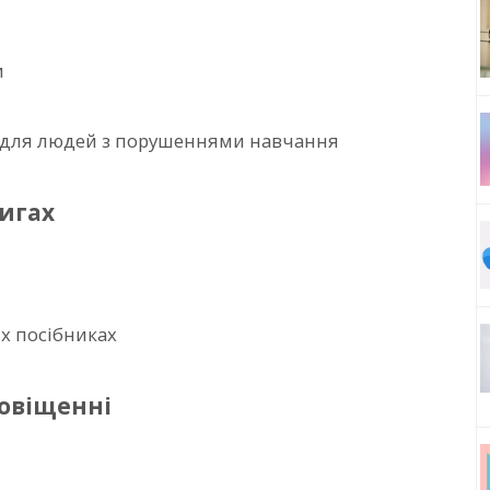
и
у для людей з порушеннями навчання
игах
х посібниках
повіщенні