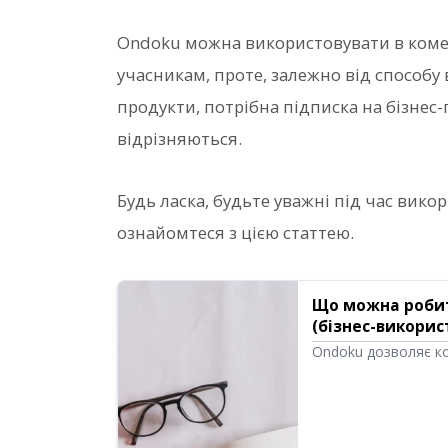
Ondoku можна використовувати в коме
учасникам, проте, залежно від способу
продукти, потрібна підписка на бізнес
відрізняються.
Будь ласка, будьте уважні під час вик
ознайомтеся з цією статтею.
Що можна робит
(бізнес-викорис
озвучування те
Ondoku дозволяє ко
Використання з ме
незалежно від того
комерційним викори
встановлені заборон
чого не можна роби