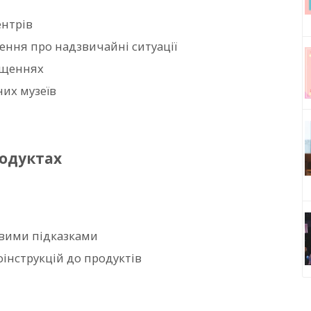
ентрів
ення про надзвичайні ситуації
іщеннях
них музеїв
одуктах
овими підказками
інструкцій до продуктів