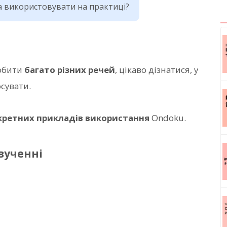
а використовувати на практиці?
робити
багато різних речей
, цікаво дізнатися, у
сувати.
кретних прикладів використання
Ondoku.
вученні