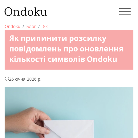
Ondoku
Блог
Як
Як припинити розсилку
повідомлень про оновлення
кількості символів Ondoku
26 січня 2026 р.