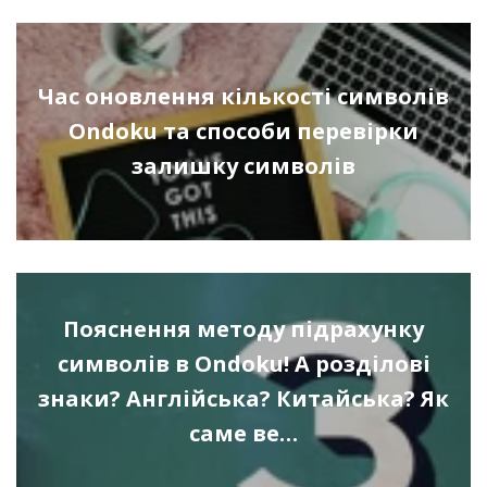
Час оновлення кількості символів
Ondoku та способи перевірки
залишку символів
Пояснення методу підрахунку
символів в Ondoku! А розділові
знаки? Англійська? Китайська? Як
саме ве…